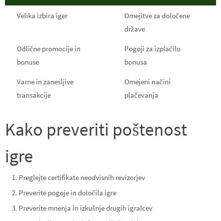
Velika izbira iger
Omejitve za določene
države
Odlične promocije in
Pogoji za izplačilo
bonuse
bonusa
Varne in zanesljive
Omejeni načini
transakcije
plačevanja
Kako preveriti poštenost
igre
Preglejte certifikate neodvisnih revizorjev
Preverite pogoje in določila igre
Preverite mnenja in izkušnje drugih igralcev