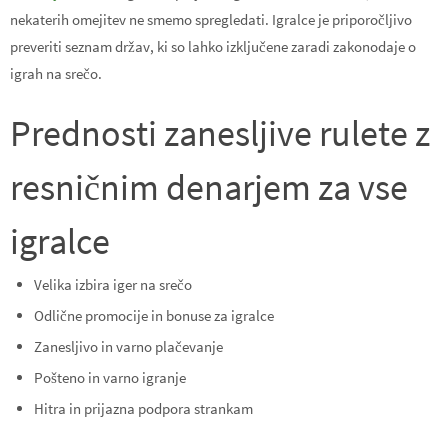
nekaterih omejitev ne smemo spregledati. Igralce je priporočljivo
preveriti seznam držav, ki so lahko izključene zaradi zakonodaje o
igrah na srečo.
Prednosti zanesljive rulete z
resničnim denarjem za vse
igralce
Velika izbira iger na srečo
Odlične promocije in bonuse za igralce
Zanesljivo in varno plačevanje
Pošteno in varno igranje
Hitra in prijazna podpora strankam