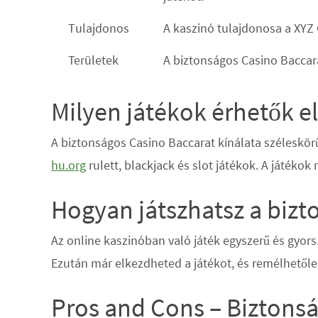
Tulajdonos
A kaszinó tulajdonosa a XYZ 
Területek
A biztonságos Casino Baccara
Milyen játékok érhetők e
A biztonságos Casino Baccarat kínálata széleskör
hu.org
rulett, blackjack és slot játékok. A játékok
Hogyan játszhatsz a biz
Az online kaszinóban való játék egyszerű és gyors.
Ezután már elkezdheted a játékot, és remélhetőleg
Pros and Cons – Biztons