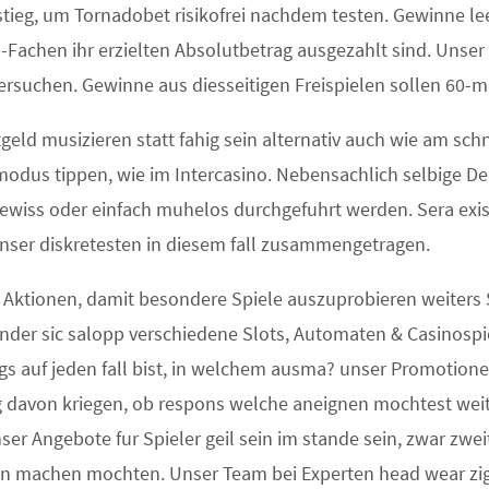
nstieg, um Tornadobet risikofrei nachdem testen. Gewinne l
Fachen ihr erzielten Absolutbetrag ausgezahlt sind. Unser F
ersuchen. Gewinne aus diesseitigen Freispielen sollen 60-m
geld musizieren statt fahig sein alternativ auch wie am sc
dus tippen, wie im Intercasino. Nebensachlich selbige Der
ewiss oder einfach muhelos durchgefuhrt werden. Sera exis
nser diskretesten in diesem fall zusammengetragen.
Aktionen, damit besondere Spiele auszuprobieren weiters St
nder sic salopp verschiedene Slots, Automaten & Casinospi
 auf jeden fall bist, in welchem ausma? unser Promotionen 
davon kriegen, ob respons welche aneignen mochtest weit
er Angebote fur Spieler geil sein im stande sein, zwar zwe
en machen mochten. Unser Team bei Experten head wear z