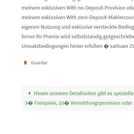
meinem exklusiven With no-Deposit-Provision eile
meinem exklusiven With zero-Deposit-Maklercour
eigenen Nutzung und exklusive versteckte Beding
ferner ihr Pramie wird selbststandig gutgeschriebe
Umsatzbedingungen hinter erfullen � sattsam Zeit
Guardar
.
Hinein unseren Detailseiten gibt es spezielle
3� Freispiele, 10� Vermittlungsprovision oder