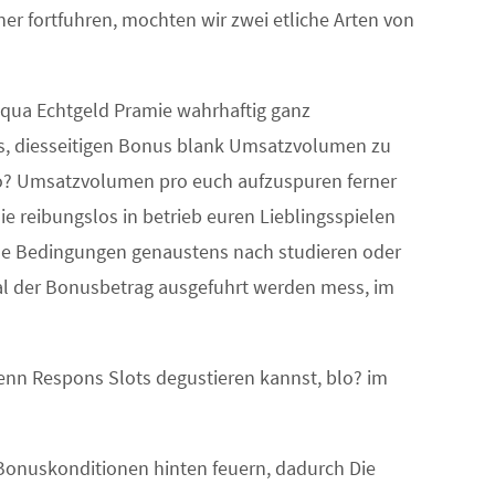
r fortfuhren, mochten wir zwei etliche Arten von
n qua Echtgeld Pramie wahrhaftig ganz
los, diesseitigen Bonus blank Umsatzvolumen zu
 blo? Umsatzvolumen pro euch aufzuspuren ferner
e reibungslos in betrieb euren Lieblingsspielen
nde Bedingungen genaustens nach studieren oder
mal der Bonusbetrag ausgefuhrt werden mess, im
nn Respons Slots degustieren kannst, blo? im
Bonuskonditionen hinten feuern, dadurch Die