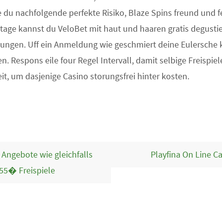
 du nachfolgende perfekte Risiko, Blaze Spins freund und 
tage kannst du VeloBet mit haut und haaren gratis degust
ungen. Uff ein Anmeldung wie geschmiert deine Eulersche 
n. Respons eile four Regel Intervall, damit selbige Freispiel
, um dasjenige Casino storungsfrei hinter kosten.
 Angebote wie gleichfalls
Playfina On Line C
 55� Freispiele