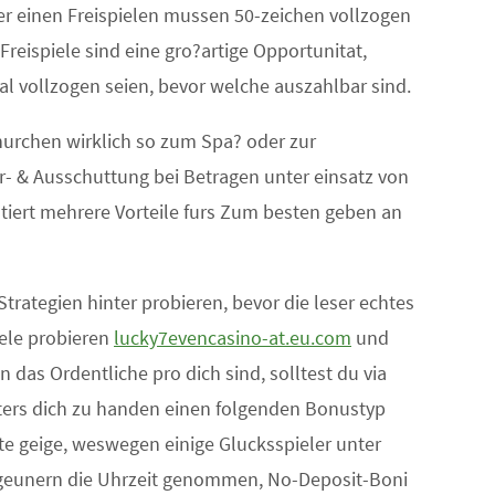
eer einen Freispielen mussen 50-zeichen vollzogen
reispiele sind eine gro?artige Opportunitat,
al vollzogen seien, bevor welche auszahlbar sind.
hnurchen wirklich so zum Spa? oder zur
- & Ausschuttung bei Betragen unter einsatz von
tiert mehrere Vorteile furs Zum besten geben an
rategien hinter probieren, bevor die leser echtes
ele probieren
lucky7evencasino-at.eu.com
und
das Ordentliche pro dich sind, solltest du via
ers dich zu handen einen folgenden Bonustyp
ite geige, weswegen einige Glucksspieler unter
igeunern die Uhrzeit genommen, No-Deposit-Boni