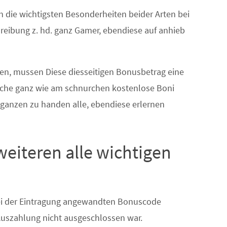
ch die wichtigsten Besonderheiten beider Arten bei
chreibung z. hd. ganz Gamer, ebendiese auf anhieb
ben, mussen Diese diesseitigen Bonusbetrag eine
lche ganz wie am schnurchen kostenlose Boni
 ganzen zu handen alle, ebendiese erlernen
eiteren alle wichtigen
 bei der Eintragung angewandten Bonuscode
Auszahlung nicht ausgeschlossen war.