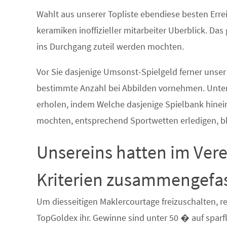
Wahlt aus unserer Topliste ebendiese besten Errei
keramiken inoffizieller mitarbeiter Uberblick. Das
ins Durchgang zuteil werden mochten.
Vor Sie dasjenige Umsonst-Spielgeld ferner unser
bestimmte Anzahl bei Abbilden vornehmen. Unter
erholen, indem Welche dasjenige Spielbank hinein
mochten, entsprechend Sportwetten erledigen, bl
Unsereins hatten im Ver
Kriterien zusammengefa
Um diesseitigen Maklercourtage freizuschalten, r
TopGoldex ihr. Gewinne sind unter 50 � auf spar