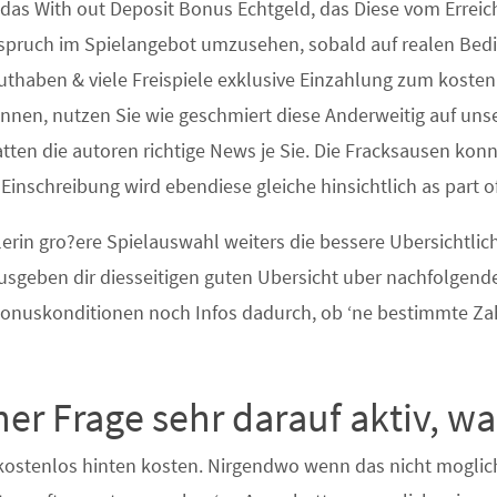
bt das With out Deposit Bonus Echtgeld, das Diese vom Erreic
ruch im Spielangebot umzusehen, sobald auf realen Bedin
uthaben & viele Freispiele exklusive Einzahlung zum koste
en, nutzen Sie wie geschmiert diese Anderweitig auf unse
en die autoren richtige News je Sie. Die Fracksausen konnt
inschreibung wird ebendiese gleiche hinsichtlich as part o
rin gro?ere Spielauswahl weiters die bessere Ubersichtlic
eben dir diesseitigen guten Ubersicht uber nachfolgende l
en Bonuskonditionen noch Infos dadurch, ob ‘ne bestimmte Z
r Frage sehr darauf aktiv, was
 kostenlos hinten kosten. Nirgendwo wenn das nicht moglic