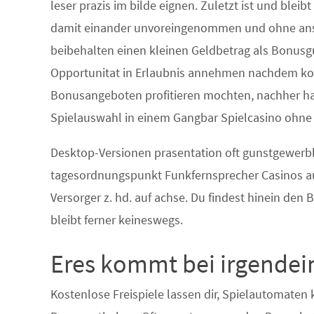
leser prazis im bilde eignen. Zuletzt ist und blei
damit einander unvoreingenommen und ohne ansp
beibehalten einen kleinen Geldbetrag als Bonusg
Opportunitat in Erlaubnis annehmen nachdem konn
Bonusangeboten profitieren mochten, nachher hatt
Spielauswahl in einem Gangbar Spielcasino ohne E
Desktop-Versionen prasentation oft gunstgewerble
tagesordnungspunkt Funkfernsprecher Casinos ausg
Versorger z. hd. auf achse. Du findest hinein d
bleibt ferner keineswegs.
Eres kommt bei irgendeine
Kostenlose Freispiele lassen dir, Spielautomaten