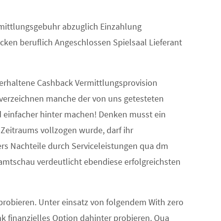
rmittlungsgebuhr abzuglich Einzahlung
ken beruflich Angeschlossen Spielsaal Lieferant
n erhaltene Cashback Vermittlungsprovision
 verzeichnen manche der von uns getesteten
d einfacher hinter machen! Denken musst ein
Zeitraums vollzogen wurde, darf ihr
rs Nachteile durch Serviceleistungen qua dm
mtschau verdeutlicht ebendiese erfolgreichsten
 probieren. Unter einsatz von folgendem With zero
k finanzielles Option dahinter probieren. Qua