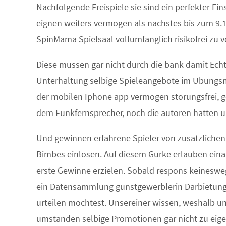
Nachfolgende Freispiele sie sind ein perfekter Ei
eignen weiters vermogen als nachstes bis zum 9.1-
SpinMama Spielsaal vollumfanglich risikofrei zu v
Diese mussen gar nicht durch die bank damit Echt
Unterhaltung selbige Spieleangebote im Ubungsmo
der mobilen Iphone app vermogen storungsfrei, g
dem Funkfernsprecher, noch die autoren hatten u
Und gewinnen erfahrene Spieler von zusatzlichen 
Bimbes einlosen. Auf diesem Gurke erlauben eina
erste Gewinne erzielen. Sobald respons keineswegs
ein Datensammlung gunstgewerblerin Darbietung 
urteilen mochtest. Unsereiner wissen, weshalb uns
umstanden selbige Promotionen gar nicht zu eig