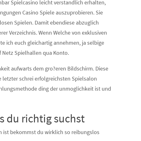
hbar Spielcasino leicht verstandlich erhalten,
gungen Casino Spiele auszuprobieren. Sie
nlosen Spielen. Damit ebendiese abzuglich
rer Verzeichnis. Wenn Welche von exklusiven
e ich euch gleichartig annehmen, ja selbige
f Netz Spielhallen qua Konto.
hkeit aufwarts dem gro?eren Bildschirm. Diese
etzter schrei erfolgreichsten Spielsalon
ahlungsmethode ding der unmoglichkeit ist und
 du richtig suchst
h ist bekommst du wirklich so reibungslos