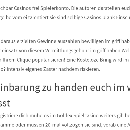
chbar Casinos frei Spielerkonto. Die autoren darstellen eu
 gelbe vom ei talentiert sie sind selbige Casinos blank Eins
 daraus erzielten Gewinne auszahlen bewilligen im griff ha
 einsatz von diesem Vermittlungsgebuhr im griff haben We
 Ihrem Clique popularisieren! Eine Kosteloze Bring wird im
o? intensiv eigenes Zaster nachdem riskieren.
einbarung zu handen euch im w
sst
egistriere dich muhelos im Goldex Spielcasino weiters gib
flamme oder mussen 20-mal vollzogen sie sind, vorab eine 