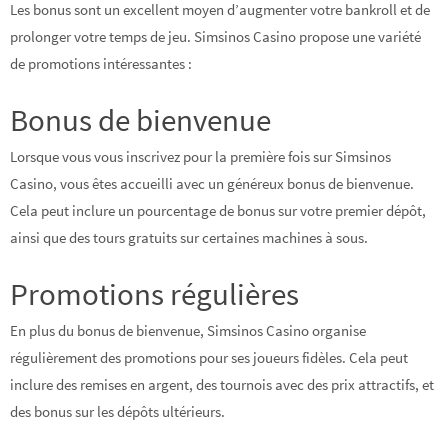
Les bonus sont un excellent moyen d’augmenter votre bankroll et de
prolonger votre temps de jeu. Simsinos Casino propose une variété
de promotions intéressantes :
Bonus de bienvenue
Lorsque vous vous inscrivez pour la première fois sur Simsinos
Casino, vous êtes accueilli avec un généreux bonus de bienvenue.
Cela peut inclure un pourcentage de bonus sur votre premier dépôt,
ainsi que des tours gratuits sur certaines machines à sous.
Promotions régulières
En plus du bonus de bienvenue, Simsinos Casino organise
régulièrement des promotions pour ses joueurs fidèles. Cela peut
inclure des remises en argent, des tournois avec des prix attractifs, et
des bonus sur les dépôts ultérieurs.