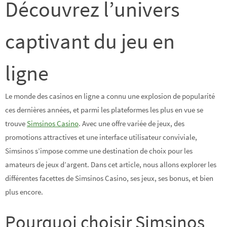
Découvrez l’univers
captivant du jeu en
ligne
Le monde des casinos en ligne a connu une explosion de popularité
ces dernières années, et parmi les plateformes les plus en vue se
trouve
Simsinos Casino
. Avec une offre variée de jeux, des
promotions attractives et une interface utilisateur conviviale,
Simsinos s’impose comme une destination de choix pour les
amateurs de jeux d’argent. Dans cet article, nous allons explorer les
différentes facettes de Simsinos Casino, ses jeux, ses bonus, et bien
plus encore.
Pourquoi choisir Simsinos