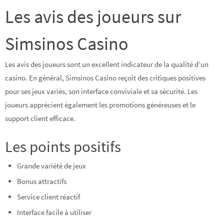
Les avis des joueurs sur
Simsinos Casino
Les avis des joueurs sont un excellent indicateur de la qualité d’un
casino. En général, Simsinos Casino reçoit des critiques positives
pour ses jeux variés, son interface conviviale et sa sécurité. Les
joueurs apprécient également les promotions généreuses et le
support client efficace.
Les points positifs
Grande variété de jeux
Bonus attractifs
Service client réactif
Interface facile à utiliser