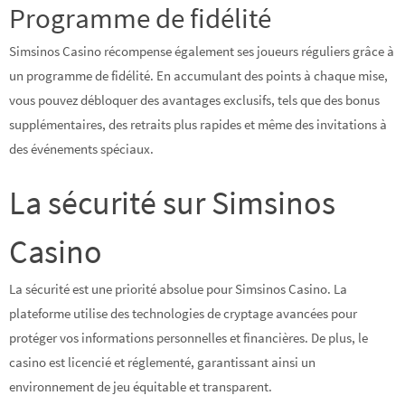
Programme de fidélité
Simsinos Casino récompense également ses joueurs réguliers grâce à
un programme de fidélité. En accumulant des points à chaque mise,
vous pouvez débloquer des avantages exclusifs, tels que des bonus
supplémentaires, des retraits plus rapides et même des invitations à
des événements spéciaux.
La sécurité sur Simsinos
Casino
La sécurité est une priorité absolue pour Simsinos Casino. La
plateforme utilise des technologies de cryptage avancées pour
protéger vos informations personnelles et financières. De plus, le
casino est licencié et réglementé, garantissant ainsi un
environnement de jeu équitable et transparent.