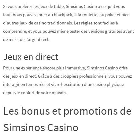
Si vous préférez les jeux de table, Simsinos Casino a ce qu’il vous
faut. Vous pouvez jouer au blackjack, à la roulette, au poker et bien
d’autres jeux de casino traditionnels. Les règles sont faciles à
comprendre, et vous pouvez même tester des versions gratuites avant
de miser de l’argent réel.
Jeux en direct
Pour une expérience encore plus immersive, Simsinos Casino offre
des jeux en direct. Grâce à des croupiers professionnels, vous pouvez
interagir en temps réel et vivre l’excitation d’un casino physique
depuis le confort de votre maison.
Les bonus et promotions de
Simsinos Casino