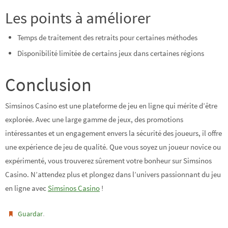
Les points à améliorer
Temps de traitement des retraits pour certaines méthodes
Disponibilité limitée de certains jeux dans certaines régions
Conclusion
Simsinos Casino est une plateforme de jeu en ligne qui mérite d’être
explorée. Avec une large gamme de jeux, des promotions
intéressantes et un engagement envers la sécurité des joueurs, il offre
une expérience de jeu de qualité. Que vous soyez un joueur novice ou
expérimenté, vous trouverez sûrement votre bonheur sur Simsinos
Casino. N’attendez plus et plongez dans l’univers passionnant du jeu
en ligne avec
Simsinos Casino
!
.
Guardar