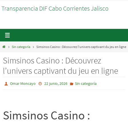
Ir
Transparencia DIF Cabo Corrientes Jalisco
al
contenido
Inicio
Sin categoría
Simsinos Casino : Découvrez l’univers captivant du jeu en ligne
Simsinos Casino : Découvrez
l’univers captivant du jeu en ligne
Omar Moncayo
22 junio, 2026
Sin categoría
Simsinos Casino :