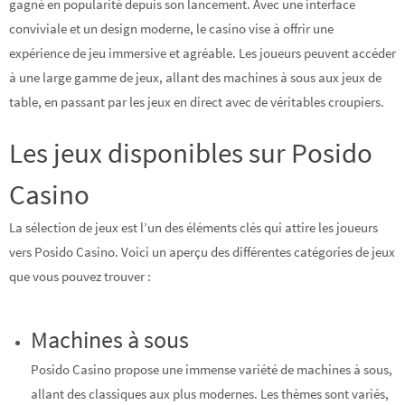
gagné en popularité depuis son lancement. Avec une interface
conviviale et un design moderne, le casino vise à offrir une
expérience de jeu immersive et agréable. Les joueurs peuvent accéder
à une large gamme de jeux, allant des machines à sous aux jeux de
table, en passant par les jeux en direct avec de véritables croupiers.
Les jeux disponibles sur Posido
Casino
La sélection de jeux est l’un des éléments clés qui attire les joueurs
vers Posido Casino. Voici un aperçu des différentes catégories de jeux
que vous pouvez trouver :
Machines à sous
Posido Casino propose une immense variété de machines à sous,
allant des classiques aux plus modernes. Les thèmes sont variés,