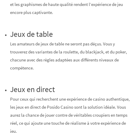
et les graphismes de haute qualité rendent l’expérience de jeu
encore plus captivante.
Jeux de table
Les amateurs de jeux de table ne seront pas déçus. Vous y
trouverez des variantes de la roulette, du blackjack, et du poker,
chacune avec des règles adaptées aux différents niveaux de
compétence.
Jeux en direct
Pour ceux qui recherchent une expérience de casino authentique,
les jeux en direct de Posido Casino sont la solution idéale. Vous
aurez la chance de jouer contre de véritables croupiers en temps
réel, ce qui ajoute une touche de réalisme à votre expérience de
jeu.