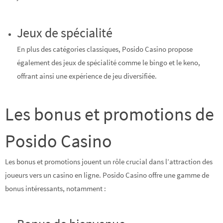
Jeux de spécialité
En plus des catégories classiques, Posido Casino propose
également des jeux de spécialité comme le bingo et le keno,
offrant ainsi une expérience de jeu diversifiée.
Les bonus et promotions de
Posido Casino
Les bonus et promotions jouent un rôle crucial dans l’attraction des
joueurs vers un casino en ligne. Posido Casino offre une gamme de
bonus intéressants, notamment :