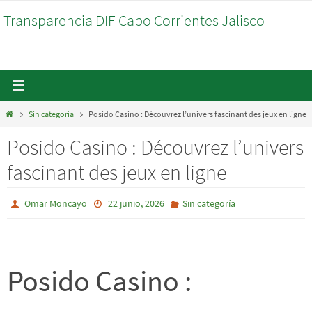
Ir
Transparencia DIF Cabo Corrientes Jalisco
al
contenido
Inicio
Sin categoría
Posido Casino : Découvrez l’univers fascinant des jeux en ligne
Posido Casino : Découvrez l’univers
fascinant des jeux en ligne
Omar Moncayo
22 junio, 2026
Sin categoría
Posido Casino :