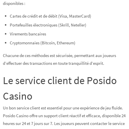
disponibles :
Cartes de crédit et de débit (Visa, MasterCard)
Portefeuilles électroniques (Skrill, Neteller)
Virements bancaires
Cryptomonnaies (Bitcoin, Ethereum)
Chacune de ces méthodes est sécurisée, permettant aux joueurs
d’effectuer des transactions en toute tranquillité d’esprit.
Le service client de Posido
Casino
Un bon service client est essentiel pour une expérience de jeu fluide.
Posido Casino offre un support client réactif et efficace, disponible 24
heures sur 24 et 7 jours sur 7. Les joueurs peuvent contacter le service