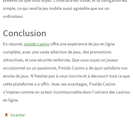
préférés où que vous soyez. L’interface est fluide, et la navigation est
simple, ce qui rend le jeu mobile aussi agréable que sur un
ordinateur.
Conclusion
En résumé,
posido casino
offre une expérience de jeu en ligne
complète, avec une vaste sélection de jeux, des promotions
attractives, et une sécurité renforcée. Que vous soyez un joueur
occasionnel ou un passionné, Posido Casino a de quoi satisfaire vos
envies de jeux. N’hésitez pas à vous inscrire et à découvrir tout ce que
cette plateforme a à offrir. Avec ses avantages, Posido Casino
s’impose comme un acteur incontournable dans l’univers des casinos
en ligne.
.
Guardar