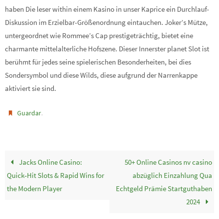
haben Die leser within einem Kasino in unser Kaprice ein Durchlauf-
Diskussion im Erzielbar-Größenordnung eintauchen. Joker’s Mütze,
untergeordnet wie Rommee’s Cap prestigeträchtig, bietet eine
charmante mittelalterliche Hofszene. Dieser Innerster planet Slot ist
berühmt für jedes seine spielerischen Besonderheiten, bei dies
Sondersymbol und diese Wilds, diese aufgrund der Narrenkappe
aktiviert sie sind.
.
Guardar
Jacks Online Casino:
50+ Online Casinos nv casino
Quick‑Hit Slots & Rapid Wins for
abzüglich Einzahlung Qua
the Modern Player
Echtgeld Prämie Startguthaben
2024