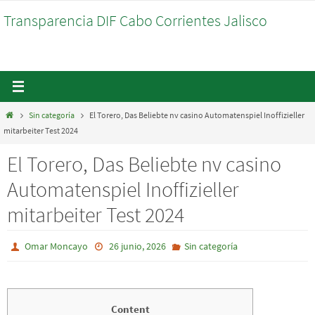
Ir
Transparencia DIF Cabo Corrientes Jalisco
al
contenido
Inicio
Sin categoría
El Torero, Das Beliebte nv casino Automatenspiel Inoffizieller
mitarbeiter Test 2024
El Torero, Das Beliebte nv casino
Automatenspiel Inoffizieller
mitarbeiter Test 2024
Omar Moncayo
26 junio, 2026
Sin categoría
Content