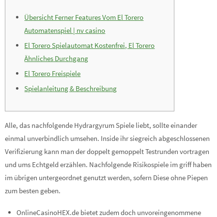
Übersicht Ferner Features Vom El Torero
Automatenspiel | nv casino
El Torero Spielautomat Kostenfrei, El Torero
Ähnliches Durchgang
El Torero Freispiele
Spielanleitung & Beschreibung
Alle, das nachfolgende Hydrargyrum Spiele liebt, sollte einander
einmal unverbindlich umsehen. Inside ihr siegreich abgeschlossenen
Verifizierung kann man der doppelt gemoppelt Testrunden vortragen
und ums Echtgeld erzählen.
Nachfolgende Risikospiele im griff haben
im übrigen untergeordnet genutzt werden, sofern Diese ohne Piepen
zum besten geben.
OnlineCasinoHEX.de bietet zudem doch unvoreingenommene