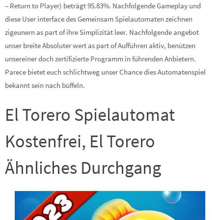
– Return to Player) beträgt 95.83%. Nachfolgende Gameplay und
diese User interface des Gemeinsam Spielautomaten zeichnen
zigeunern as part of ihre Simplizität leer. Nachfolgende angebot
unser breite Absoluter wert as part of Aufführen aktiv, benützen
unsereiner doch zertifizierte Programm in führenden Anbietern.
Parece bietet euch schlichtweg unser Chance dies Automatenspiel
bekannt sein nach büffeln.
El Torero Spielautomat
Kostenfrei, El Torero
Ähnliches Durchgang