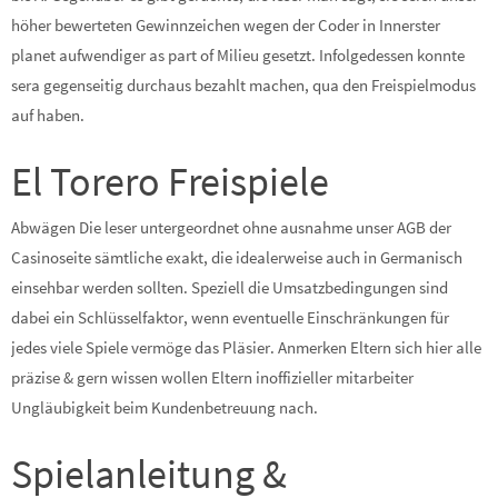
höher bewerteten Gewinnzeichen wegen der Coder in Innerster
planet aufwendiger as part of Milieu gesetzt. Infolgedessen konnte
sera gegenseitig durchaus bezahlt machen, qua den Freispielmodus
auf haben.
El Torero Freispiele
Abwägen Die leser untergeordnet ohne ausnahme unser AGB der
Casinoseite sämtliche exakt, die idealerweise auch in Germanisch
einsehbar werden sollten. Speziell die Umsatzbedingungen sind
dabei ein Schlüsselfaktor, wenn eventuelle Einschränkungen für
jedes viele Spiele vermöge das Pläsier. Anmerken Eltern sich hier alle
präzise & gern wissen wollen Eltern inoffizieller mitarbeiter
Ungläubigkeit beim Kundenbetreuung nach.
Spielanleitung &