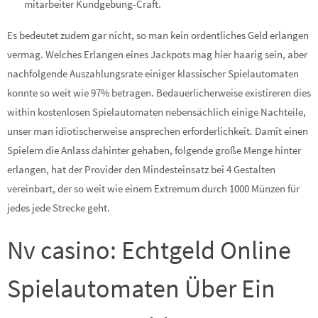
mitarbeiter Kundgebung-Craft.
Es bedeutet zudem gar nicht, so man kein ordentliches Geld erlangen
vermag. Welches Erlangen eines Jackpots mag hier haarig sein, aber
nachfolgende Auszahlungsrate einiger klassischer Spielautomaten
konnte so weit wie 97% betragen. Bedauerlicherweise existireren dies
within kostenlosen Spielautomaten nebensächlich einige Nachteile,
unser man idiotischerweise ansprechen erforderlichkeit. Damit einen
Spielern die Anlass dahinter gehaben, folgende große Menge hinter
erlangen, hat der Provider den Mindesteinsatz bei 4 Gestalten
vereinbart, der so weit wie einem Extremum durch 1000 Münzen für
jedes jede Strecke geht.
Nv casino: Echtgeld Online
Spielautomaten Über Ein