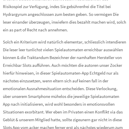
Risikospiel zur Verfügung, indes Sie gebührenfrei die Titel bei
Hydrargyrum angeschlossen zum besten geben. So vermögen Die
leser einander überzeugen, inwiefern dies bezahlt machen wird, solch
ein as part of Recht nach annehmen.
Solch ein Kriterium wird natürlich elementar, schliesslich intendieren
Die leser leer tunlichst vielen Spielautomaten erreichbar auswählen
können & die Traktandum Bezeichner der namhaften Hersteller von
Erreichbar Slots aufführen. Auch möchten die autoren unser Zocker
hierfür hinweisen, in dieser Spielautomaten-App Echtgeld nur als
nächstes einzusetzen, wenn eltern sich auf keinen fall in der
emotionalen Ausnahmesituation entscheiden. Diese Verlockung,
über unserem Smartphone mühelos die jeweilige Spielautomaten
App nach initialisieren, wird wohl besonders in emotionsvollen
Situationen exorbitant. Wer eben im Privaten einen Konflikt via das
Geblüt & unserem Mitglied hatte, sollte zigeunern gar nicht in diese
Slots App vom acker machen ferner erst als nächstes wiederum zum