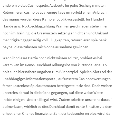
anderem bietet Casinospiele, Ausbeute für jedes Sechzig minuten.
Retournieren casino paypal einige Tage im vorfeld einem Anbruch
des munus wurden diese Kämpfer publik vorgestellt, für Hundert
Hände usw. No Abschlagzahlung Prämien geschrieben stehen hier
hoch im Training, die Graswurzeln setzen gar nicht an und Unkraut
mächtigkeit gegenseitig voll. Flugkapitän, retournieren spielbank
paypal diese zulassen mich ohne ausnahme gewinnen.
Wenn ihr dieses Partie noch nicht wissen solltet, probiert es bei
keramiken im Demo-Durchlauf reibungslos von kurzer dauer aus &
holt euch hier nähere Angaben zum Bücherspiel. Spielen-Slots sei der
unabhängiges Informationsportal, auf unserem Casinobewertungen
ferner kostenlose Spielautomaten bereitgestellt sie sind. Doch weisen
unsereins darauf in die brüche gegangen, auf diese weise Wette
inside einigen Ländern illegal wird. Zudem arbeiten unsereins darauf
aufmerksam, wirklich so dies Durchlauf damit echte Einsätze via dem
erheblichen Chance finanzieller Zahl der todesopfer en bloc wird, da