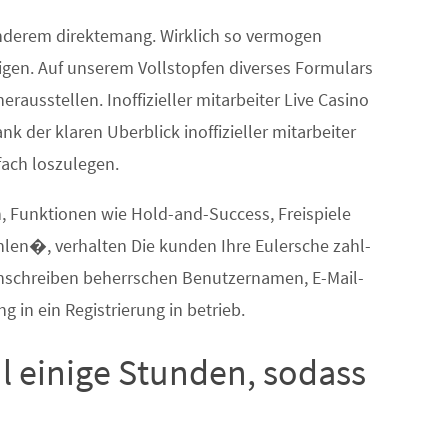
nderem direktemang. Wirklich so vermogen
gen. Auf unserem Vollstopfen diverses Formulars
ausstellen. Inoffizieller mitarbeiter Live Casino
 der klaren Uberblick inoffizieller mitarbeiter
fach loszulegen.
, Funktionen wie Hold-and-Success, Freispiele
hlen�, verhalten Die kunden Ihre Eulersche zahl-
Einschreiben beherrschen Benutzernamen, E-Mail-
in ein Registrierung in betrieb.
l einige Stunden, sodass