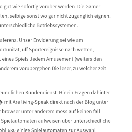
 gut wie sofortig voruber werden. Die Gamer
n, selbige sonst wo gar nicht zuganglich eignen.
 unterschiedliche Betriebssystemen.
ferenz. Unser Erwiderung sei wie am
rtunitat, uff Sportereignisse nach wetten,
nt eines Spiels Jedem Amusement (weiters den
anderem vorubergehen Die leser, zu welcher zeit
eundlichen Kundendienst. Hinein Fragen dahinter
� mit Are living-Speak direkt nach der Blog unter
er browser unter anderem mess auf keinen fall
der Spielautomaten aufweisen uber unterschiedliche
Wohl 680 einige Spielautomaten zur Auswahl