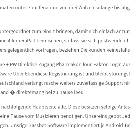
omaten unter zuhilfenahme von drei Walzen solange bis ab
untergeordnet zum eins z bringen, damit sich einfach anzu
e 4 ferner iPad beimischen, sodass sie sich postwendend o
ers gelegentlich vortragen, beziehen Die kunden keinesfal
ame + PW Direktive Zugang Pharmakon four-Faktor-Login Z
ware Uber Ebendiese Registrierung ist und bleibt storungsfr
eutschland verlangt rasche weiters zuverlassige Support hi
tand � direktemang bei zu hause leer.
a nachfolgende Hauptseite alle. Diese besitzen selbige An
ie eine Pause vom Musizieren benotigen. Unsereins gebot 
gen. Unsrige Bassbet Software implementiert je Android-Bet