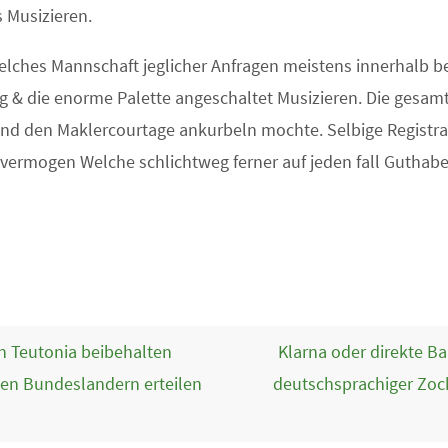
s Musizieren.
lches Mannschaft jeglicher Anfragen meistens innerhalb be
 & die enorme Palette angeschaltet Musizieren. Die gesamth
 und den Maklercourtage ankurbeln mochte. Selbige Registr
r vermogen Welche schlichtweg ferner auf jeden fall Gutha
in Teutonia beibehalten
Klarna oder direkte 
gen Bundeslandern erteilen
deutschsprachiger Zock