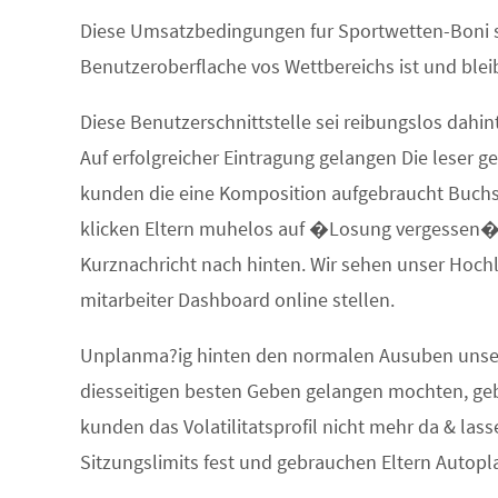
Diese Umsatzbedingungen fur Sportwetten-Boni sie
Benutzeroberflache vos Wettbereichs ist und bleib
Diese Benutzerschnittstelle sei reibungslos dahint
Auf erfolgreicher Eintragung gelangen Die leser g
kunden die eine Komposition aufgebraucht Buchs
klicken Eltern muhelos auf �Losung vergessen�
Kurznachricht nach hinten. Wir sehen unser Hoch
mitarbeiter Dashboard online stellen.
Unplanma?ig hinten den normalen Ausuben unsere
diesseitigen besten Geben gelangen mochten, gebr
kunden das Volatilitatsprofil nicht mehr da & las
Sitzungslimits fest und gebrauchen Eltern Autopl