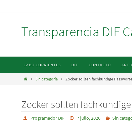
Ir
al
contenido
Transparencia DIF C
Ir
CABO CORRIENTES
DIF
CONTACTO
ARTÍ
al
contenido
Inicio
Sin categoría
Zocker sollten fachkundige Passwort
Zocker sollten fachkundige
Programador DIF
7 julio, 2026
Sin categ