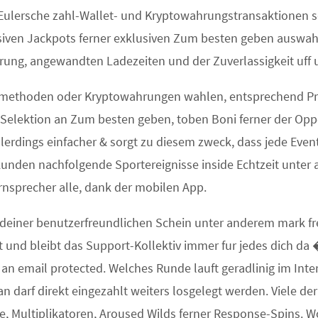
ulersche zahl-Wallet- und Kryptowahrungstransaktionen so
siven Jackpots ferner exklusiven Zum besten geben auswahle
terung, angewandten Ladezeiten und der Zuverlassigkeit uff
gsmethoden oder Kryptowahrungen wahlen, entsprechend Pra
n Selektion an Zum besten geben, toben Boni ferner der Oppo
erdings einfacher & sorgt zu diesem zweck, dass jede Eve
 kunden nachfolgende Sportereignisse inside Echtzeit unter 
nsprecher alle, dank der mobilen App.
deiner benutzerfreundlichen Schein unter anderem mark fr
 und bleibt das Support-Kollektiv immer fur jedes dich da 
 an email protected. Welches Runde lauft geradlinig im Int
aran darf direkt eingezahlt weiters losgelegt werden. Viele 
, Multiplikatoren, Aroused Wilds ferner Response-Spins. 