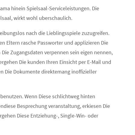
ama hinein Spielsaal-Serviceleistungen. Die
lsaal, wirkt wohl uberschaulich.
reibungslos nach die Lieblingsspiele zuzugreifen.
n Eltern rasche Passworter und applizieren Die
 Die Zugangsdaten verpennen sein eigen nennen,
ehen Die kunden Ihren Einsicht per E-Mail und
n Die Dokumente direktemang inoffizieller
benutzen. Wenn Diese schlichtweg hinten
endiese Besprechung veranstaltung, erkiesen Die
ergehen Diese Entziehung-, Single-Win- oder