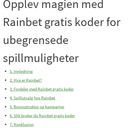
Opplev magien med
Rainbet gratis koder for
ubegrensede
spillmuligheter
1. Innledning
2. Hva er Rainbet?
3. Fordeler med Rainbet gratis koder
4. Spillutvalg hos Rainbet
5. Bonusstruktur og kampanjer
6. Slik bruker du Rainbet gratis koder
7. Konklusjon