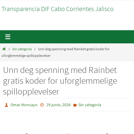
Ir
Transparencia DIF Cabo Corrientes Jalisco
al
contenido
Inicio
Sin categoría
Unn deg spenning med Rainbet gratis koder for
uforglemmelige spillopplevelser
Unn deg spenning med Rainbet
gratis koder for uforglemmelige
spillopplevelser
Omar Moncayo
29 junio, 2026
Sin categoría