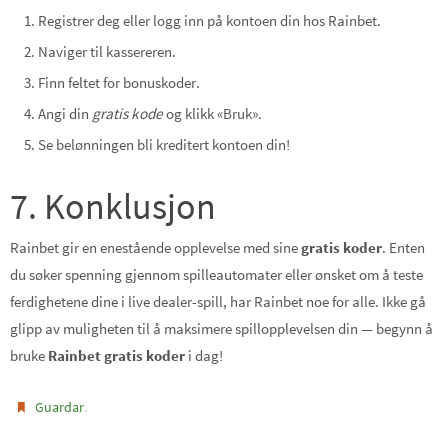
Registrer deg eller logg inn på kontoen din hos Rainbet.
Naviger til kassereren.
Finn feltet for bonuskoder.
Angi din
gratis kode
og klikk «Bruk».
Se belønningen bli kreditert kontoen din!
7. Konklusjon
Rainbet gir en enestående opplevelse med sine
gratis koder
. Enten
du søker spenning gjennom spilleautomater eller ønsket om å teste
ferdighetene dine i live dealer-spill, har Rainbet noe for alle. Ikke gå
glipp av muligheten til å maksimere spillopplevelsen din — begynn å
bruke
Rainbet gratis koder
i dag!
.
Guardar