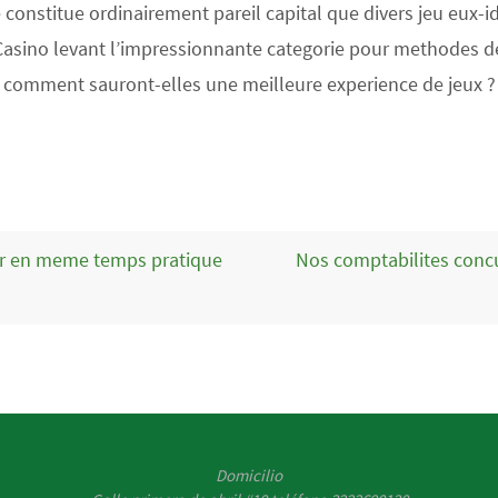
onstitue ordinairement pareil capital que divers jeu eux-id
 Casino levant l’impressionnante categorie pour methodes d
comment sauront-elles une meilleure experience de jeux ?
sir en meme temps pratique
Nos comptabilites concu
Domicilio