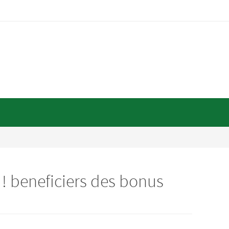
 ! beneficiers des bonus