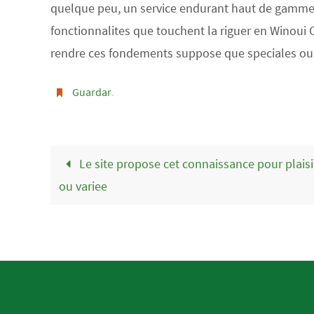
quelque peu, un service endurant haut de gamme c
fonctionnalites que touchent la riguer en Winoui
rendre ces fondements suppose que speciales ou 
Guardar
.
Le site propose cet connaissance pour plai
ou variee