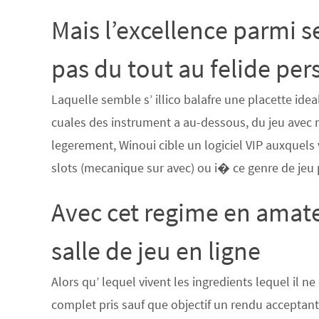
Mais l’excellence parmi s
pas du tout au felide pe
Laquelle semble s’ illico balafre une placette ide
cuales des instrument a au-dessous, du jeu avec 
legerement, Winoui cible un logiciel VIP auxquels
slots (mecanique sur avec) ou i� ce genre de jeu
Avec cet regime en amat
salle de jeu en ligne
Alors qu’ lequel vivent les ingredients lequel il n
complet pris sauf que objectif un rendu acceptan