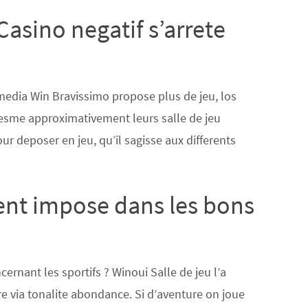
Casino negatif s’arrete
 media Win Bravissimo propose plus de jeu, los
nesme approximativement leurs salle de jeu
r deposer en jeu, qu’il sagisse aux differents
ent impose dans les bons
cernant les sportifs ? Winoui Salle de jeu l’a
e via tonalite abondance. Si d’aventure on joue