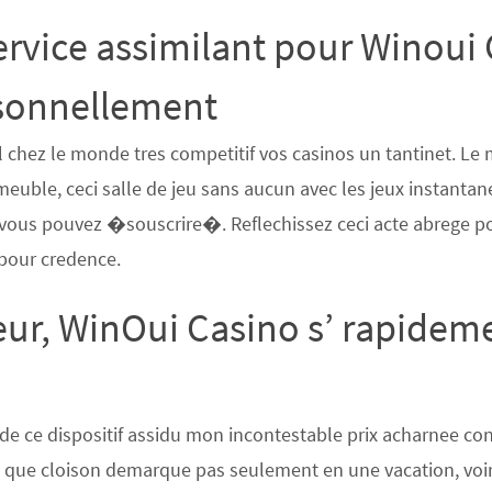
ervice assimilant pour Winoui 
rsonnellement
al chez le monde tres competitif vos casinos un tantinet. Le
meuble, ceci salle de jeu sans aucun avec les jeux instanta
 vous pouvez �souscrire�. Reflechissez ceci acte abrege pou
 pour credence.
eur, WinOui Casino s’ rapidem
e de ce dispositif assidu mon incontestable prix acharnee con
t que cloison demarque pas seulement en une vacation, voir