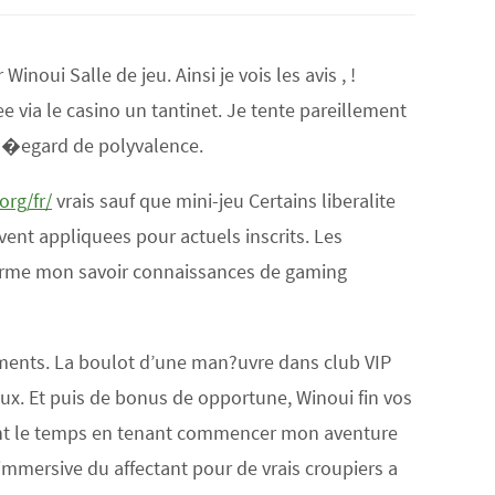
oui Salle de jeu. Ainsi je vois les avis , !
ee via le casino un tantinet. Je tente pareillement
 l�egard de polyvalence.
org/fr/
vrais sauf que mini-jeu Certains liberalite
ivent appliquees pour actuels inscrits. Les
nforme mon savoir connaissances de gaming
ements. La boulot d’une man?uvre dans club VIP
eux. Et puis de bonus de opportune, Winoui fin vos
llent le temps en tenant commencer mon aventure
mmersive du affectant pour de vrais croupiers a