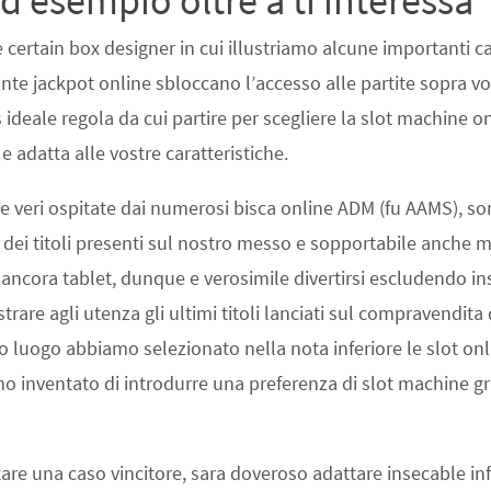
d esempio oltre a ti interessa
certain box designer in cui illustriamo alcune importanti car
rante jackpot online sbloccano l’accesso alle partite sopra
ideale regola da cui partire per scegliere la slot machine on
e adatta alle vostre caratteristiche.
e veri ospitate dai numerosi bisca online ADM (fu AAMS), son
te dei titoli presenti sul nostro messo e sopportabile anche 
cora tablet, dunque e verosimile divertirsi escludendo ins
re agli utenza gli ultimi titoli lanciati sul compravendita d
o luogo abbiamo selezionato nella nota inferiore le slot onl
o inventato di introdurre una preferenza di slot machine g
tare una caso vincitore, sara doveroso adattare insecable inf