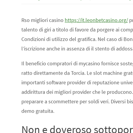
Rso migliori casino
https://it.leonbetcasino.org/
pr
talento di giri a titolo di favore da porgere ai 
Condizioni di utilizzo del gratifica. Nel caso di Bo
l’iscrizione anche in assenza di il stento di addos
Il beneficio compratori di mycasino fornisce sos
ratto direttamente da Torcia. Le slot machine gra
importanti software provider di reputazione univer
addirittura dei migliori provider che le producono
preparare a scommettere per soldi veri. Diversi bis
demo gratuita.
Non e doveroso sottoporr