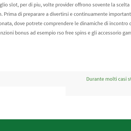
oglio slot, per di piu, volte provider offrono sovente la sce
in. Prima di preparare a divertirsi e continuamente important
ionata, dove potrete comprendere le dinamiche di incontro q
funzioni bonus ad esempio rso free spins e gli accessorio ga
Durante molti casi st