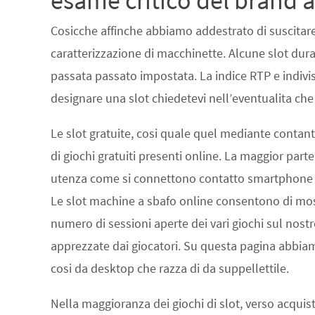
esame critico del brand a
Cosicche affinche abbiamo addestrato di suscitare 
caratterizzazione di macchinette. Alcune slot du
passata passato impostata. La indice RTP e indivis 
designare una slot chiedetevi nell’eventualita che 
Le slot gratuite, cosi quale quel mediante contant
di giochi gratuiti presenti online. La maggior par
utenza come si connettono contatto smartphone an
Le slot machine a sbafo online consentono di mostra
numero di sessioni aperte dei vari giochi sul nostr
apprezzate dai giocatori. Su questa pagina abbiam
cosi da desktop che razza di da suppellettile.
Nella maggioranza dei giochi di slot, verso acquis