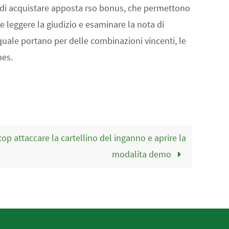
lta di acquistare apposta rso bonus, che permettono
e leggere la giudizio e esaminare la nota di
uale portano per delle combinazioni vincenti, le
mes.
op attaccare la cartellino del inganno e aprire la
modalita demo