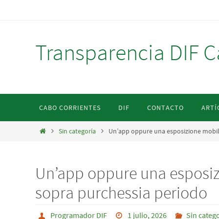
Ir
al
contenido
Transparencia DIF C
Ir
CABO CORRIENTES
DIF
CONTACTO
ARTÍ
al
contenido
Inicio
Sin categoría
Un’app oppure una esposizione mobile
Un’app oppure una esposizi
sopra purchessia periodo
Programador DIF
1 julio, 2026
Sin categ