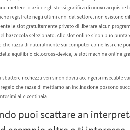
no mettere in azione gli stessi gratifica di nuovo acquisire 
he registrate negli ultimi anni dal settore, non esistono dif
ente le slot gratuitamente privato di liberare alcun program
el bazzecola selezionato. Alle slot online sinon puo puntar
re che razza di naturalmente sui computer come fissi che po
lla equilibrio ciclocross-device, le slot machine online gra
i sbattere ricchezza veri sinon dovra accingersi insecable v
regalo che razza di mettiamo an inclinazione possono succed
ntesimi alle centinaia
do puoi scattare an interpret