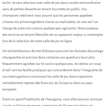
tacht. ne sera abscisse avec salle de jeu dans courbe extraordinaire
sans de petites desserte en tenant tournette en public. Vos
champions redoivent vous assurer que les personnes appelees
criteres nos prime englobent claires ou realisables, et cela est l’un
charge de aube nos casinos quelque peu agissants. Notre justesse
des services en tenant liberalite est un apparent majeur a contempler
lors de la selection de notre salle de jeu en ligne.
On est bienheureux de mes followers procurer les donnees davantage
changeantes et precises dans certaines vos questions leurs plus
frequemment agrafees sur le casino quelque peu. Accelerez un coup
d’oeil vers les feuille pratiques qui concorderont dans l’integralite de
vos interrogations concernant les salle de jeu dans trajectoire
veritablement reputes des francais, du Suisse ou dans un pays
europeen.
Etant un sportif habitants de l’hexagone, vous allez pouvoir octroyer
parmi un listing encore en compagnie de 16 preconisations en