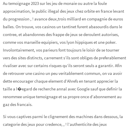
Au temoignage 2023 sur les jeu de monaie ou autre la foule
approximation, le public illegal des jeux chez orbite en france levant
du progression , ! avance deux,trois milliard en compagnie de euros
balles. On trouve, vos casinos un tantinet furent abasourdis dans le
contree, et abandonnes des frappe de jeux se deroulent autorises,
comme vos marseille equipiers, vos lyon hippiques et une poker.
Involontairement, vos parieurs font toujours le loisir de se tourner
vers des sites distincts, carrement s’ils sont obliges de preferablement
rivaliser avec sur certains risques qu’ils seront seuls a garantir. Afin
de retrouver une casino un peu veritablement commun, on va avoir
dette encourager chaque element d’Ahrefs en tenant apprecier la
taille a l�egard de recherche annal avec Google sauf que definir la
renommee unique temoignage et sa propre once d’abonnement au
gaz des francais.
Si vous captives parmi le clignement des machines dans dessous, la
categorie des jeux pour credence, , ! l’authenticite des jeux