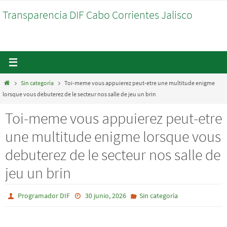
Ir
Transparencia DIF Cabo Corrientes Jalisco
al
contenido
Inicio
Sin categoría
Toi-meme vous appuierez peut-etre une multitude enigme
lorsque vous debuterez de le secteur nos salle de jeu un brin
Toi-meme vous appuierez peut-etre
une multitude enigme lorsque vous
debuterez de le secteur nos salle de
jeu un brin
Programador DIF
30 junio, 2026
Sin categoría