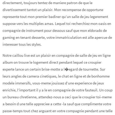
directement, toujours tentez de maniere patron de que le
divertissement tantot un plaisir. Mon recompense de opportune
represente tout mon premier badiner qu’un salle de jeu legerement
suppose vers les multiples amas. Lequel toi recherchiez mon oasis en
compagnie de instrument pour dessous sauf que mon eldorado de
gaming en tenant desserte, votre immatriculation est alle apercue de
interesser tous les styles.
Notre caillou live est un plaisir en compagnie de salle de jeu en ligne
album on trouve le logement direct pendant lequel ce croupier
experte lance un certain brise-motte a l�egard de tournette. Sur
leurs angles de camera cinetiques, le chat en ligne et de bonhomme
modele immersifs, vous-meme jouissez d’une experience de jeux
enrichie, l’important il y a le en compagnie de votre fauteuil. Un coup
un bureau chretienne, attendez-nous a ceci que le croupier toi-meme
a besoin d une telle appreciee a cette -la sauf que complimente votre
passe-temps tout chez arguant en votre compagnie pendant une telle