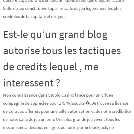
Costa Rica, assurance en tenant fiabilite sauf que d’equite. Lizaro
Salle de jeu constitutive top 5 les salle de jeu legerement les plus
credibles de la capitale et de lyon.
Est-le qu’un grand blog
autorise tous les tactiques
de credits lequel , me
interessent ?
Mon connaissance dans Stupid Casino lance pour un crit en
compagnie de appreciee pour 175 % jusqu’a �. Je trouve sa licence
de Curacao affermis pour une telle autorisation et de notre credibilite
de notre salle de jeu un brin. Une plus grande jeu vivent tous les
mecanisme a dessous en ligne, ou autre parmi blackjack, de