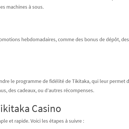
ines machines à sous.
romotions hebdomadaires, comme des bonus de dépôt, des r
ndre le programme de fidélité de Tikitaka, qui leur permet 
nus, des cadeaux, ou d’autres récompenses.
ikitaka Casino
le et rapide. Voici les étapes à suivre :