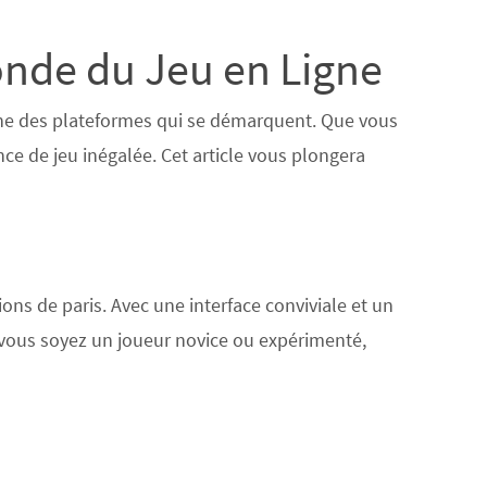
onde du Jeu en Ligne
ne des plateformes qui se démarquent. Que vous
ce de jeu inégalée. Cet article vous plongera
ns de paris. Avec une interface conviviale et un
ue vous soyez un joueur novice ou expérimenté,