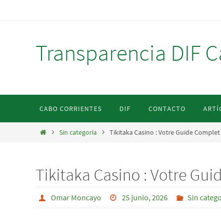
Ir
al
contenido
Transparencia DIF C
Ir
CABO CORRIENTES
DIF
CONTACTO
ARTÍ
al
contenido
Inicio
Sin categoría
Tikitaka Casino : Votre Guide Complet
Tikitaka Casino : Votre Gu
Omar Moncayo
25 junio, 2026
Sin catego