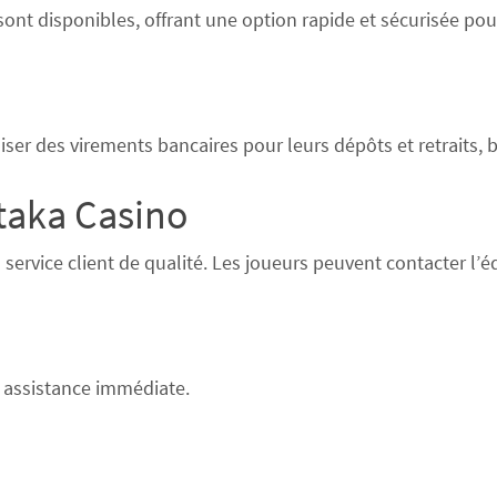
sont disponibles, offrant une option rapide et sécurisée pou
iser des virements bancaires pour leurs dépôts et retraits, 
itaka Casino
 service client de qualité. Les joueurs peuvent contacter l’é
e assistance immédiate.