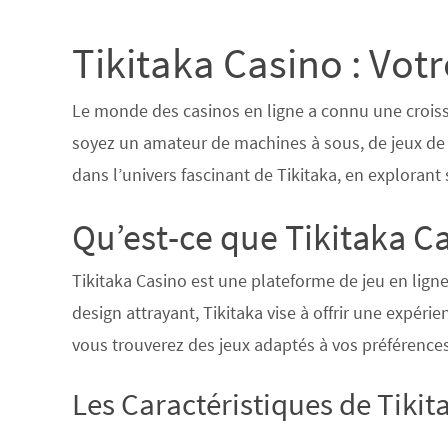
Tikitaka Casino : Vot
Le monde des casinos en ligne a connu une croiss
soyez un amateur de machines à sous, de jeux de ta
dans l’univers fascinant de Tikitaka, en explorant 
Qu’est-ce que Tikitaka Ca
Tikitaka Casino est une plateforme de jeu en lign
design attrayant, Tikitaka vise à offrir une expér
vous trouverez des jeux adaptés à vos préférences
Les Caractéristiques de Tikit