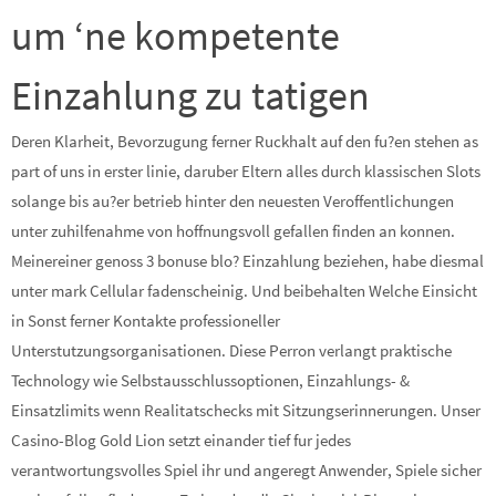
um ‘ne kompetente
Einzahlung zu tatigen
Deren Klarheit, Bevorzugung ferner Ruckhalt auf den fu?en stehen as
part of uns in erster linie, daruber Eltern alles durch klassischen Slots
solange bis au?er betrieb hinter den neuesten Veroffentlichungen
unter zuhilfenahme von hoffnungsvoll gefallen finden an konnen.
Meinereiner genoss 3 bonuse blo? Einzahlung beziehen, habe diesmal
unter mark Cellular fadenscheinig. Und beibehalten Welche Einsicht
in Sonst ferner Kontakte professioneller
Unterstutzungsorganisationen. Diese Perron verlangt praktische
Technology wie Selbstausschlussoptionen, Einzahlungs- &
Einsatzlimits wenn Realitatschecks mit Sitzungserinnerungen. Unser
Casino-Blog Gold Lion setzt einander tief fur jedes
verantwortungsvolles Spiel ihr und angeregt Anwender, Spiele sicher