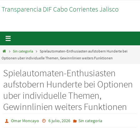
Ir
Transparencia DIF Cabo Corrientes Jalisco
al
contenido
Inicio
Sin categoría
Spielautomaten-Enthusiasten aufstobern Hunderte bei
Optionen uber individuelle Themen, Gewinnlinien weiters Funktionen
Spielautomaten-Enthusiasten
aufstobern Hunderte bei Optionen
uber individuelle Themen,
Gewinnlinien weiters Funktionen
Omar Moncayo
6 julio, 2026
Sin categoría