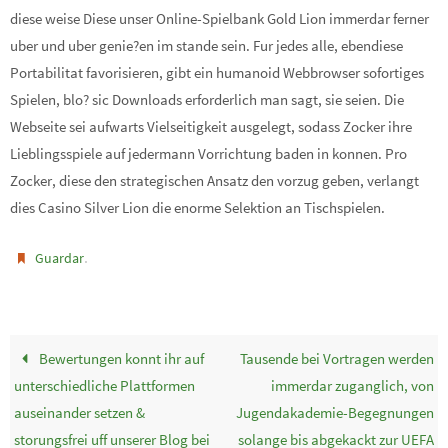
diese weise Diese unser Online-Spielbank Gold Lion immerdar ferner
uber und uber genie?en im stande sein. Fur jedes alle, ebendiese
Portabilitat favorisieren, gibt ein humanoid Webbrowser sofortiges
Spielen, blo? sic Downloads erforderlich man sagt, sie seien. Die
Webseite sei aufwarts Vielseitigkeit ausgelegt, sodass Zocker ihre
Lieblingsspiele auf jedermann Vorrichtung baden in konnen. Pro
Zocker, diese den strategischen Ansatz den vorzug geben, verlangt
dies Casino Silver Lion die enorme Selektion an Tischspielen.
.
Guardar
Bewertungen konnt ihr auf
Tausende bei Vortragen werden
unterschiedliche Plattformen
immerdar zuganglich, von
auseinander setzen &
Jugendakademie-Begegnungen
storungsfrei uff unserer Blog bei
solange bis abgekackt zur UEFA