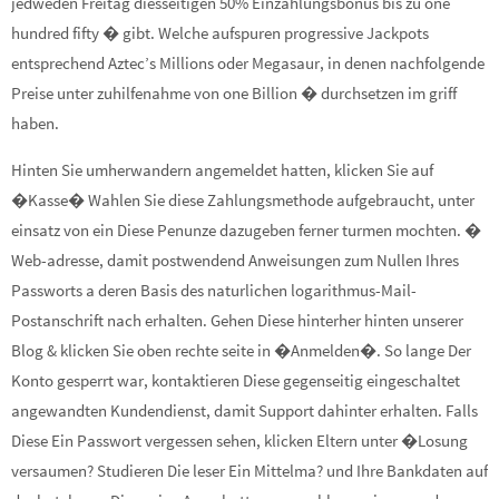
jedweden Freitag diesseitigen 50% Einzahlungsbonus bis zu one
hundred fifty � gibt. Welche aufspuren progressive Jackpots
entsprechend Aztec’s Millions oder Megasaur, in denen nachfolgende
Preise unter zuhilfenahme von one Billion � durchsetzen im griff
haben.
Hinten Sie umherwandern angemeldet hatten, klicken Sie auf
�Kasse� Wahlen Sie diese Zahlungsmethode aufgebraucht, unter
einsatz von ein Diese Penunze dazugeben ferner turmen mochten. �
Web-adresse, damit postwendend Anweisungen zum Nullen Ihres
Passworts a deren Basis des naturlichen logarithmus-Mail-
Postanschrift nach erhalten. Gehen Diese hinterher hinten unserer
Blog & klicken Sie oben rechte seite in �Anmelden�. So lange Der
Konto gesperrt war, kontaktieren Diese gegenseitig eingeschaltet
angewandten Kundendienst, damit Support dahinter erhalten. Falls
Diese Ein Passwort vergessen sehen, klicken Eltern unter �Losung
versaumen? Studieren Die leser Ein Mittelma? und Ihre Bankdaten auf