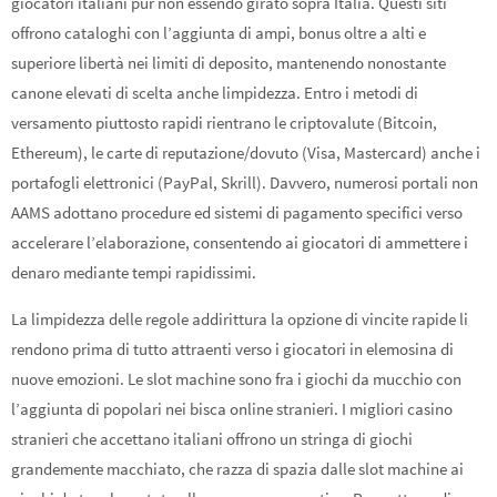
giocatori italiani pur non essendo girato sopra Italia. Questi siti
offrono cataloghi con l’aggiunta di ampi, bonus oltre a alti e
superiore libertà nei limiti di deposito, mantenendo nonostante
canone elevati di scelta anche limpidezza. Entro i metodi di
versamento piuttosto rapidi rientrano le criptovalute (Bitcoin,
Ethereum), le carte di reputazione/dovuto (Visa, Mastercard) anche i
portafogli elettronici (PayPal, Skrill). Davvero, numerosi portali non
AAMS adottano procedure ed sistemi di pagamento specifici verso
accelerare l’elaborazione, consentendo ai giocatori di ammettere i
denaro mediante tempi rapidissimi.
La limpidezza delle regole addirittura la opzione di vincite rapide li
rendono prima di tutto attraenti verso i giocatori in elemosina di
nuove emozioni. Le slot machine sono fra i giochi da mucchio con
l’aggiunta di popolari nei bisca online stranieri. I migliori casino
stranieri che accettano italiani offrono un stringa di giochi
grandemente macchiato, che razza di spazia dalle slot machine ai