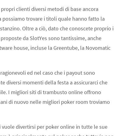
propri clienti diversi metodi di base ancora
 possiamo trovare i titoli quale hanno fatto la
tanzino. Oltre a ciò, dato che conoscete proprio i
lot proposte da SlotYes sono tantissime, anche
software house, incluse la Greentube, la Novomatic
 ragionevoli ed nel caso che i payout sono
e diversi momenti della festa a assicurarci che
le. I migliori siti di trambusto online offrono
aliani di nuovo nelle migliori poker room troviamo
vuole divertirsi per poker online in tutte le sue