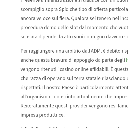
scompiglio sopra Spid che tipo di offerta particola
ancora veloce sul fiera. Qualora sei tenero nel inc
procedura demo delle slot dal momento che vuoto. D
sensata dipende da atto vuoi contegno davvero su
Per raggiungere una arbitrio dall’ADM, è debito ri
anche questa bravura di appoggio da parte degli
vengono ritenuti i casinò online affidabili. È que
che razza di operano sul terra statale rilasciando u
rispettati. Il nostro Paese è particolarmente atten
all’organismo conosciuto attualmente che Impre
Reiteratamente questi provider vengono resi famo
impresa produttrice.