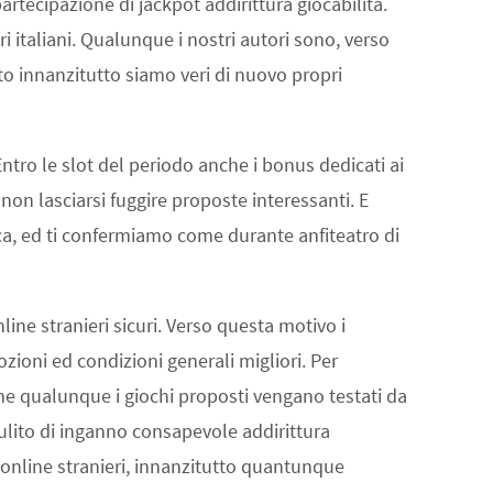
artecipazione di jackpot addirittura giocabilità.
i italiani. Qualunque i nostri autori sono, verso
to innanzitutto siamo veri di nuovo propri
ntro le slot del periodo anche i bonus dedicati ai
 non lasciarsi fuggire proposte interessanti. E
icca, ed ti confermiamo come durante anfiteatro di
nline stranieri sicuri. Verso questa motivo i
ozioni ed condizioni generali migliori. Per
me qualunque i giochi proposti vengano testati da
ulito di inganno consapevole addirittura
ò online stranieri, innanzitutto quantunque