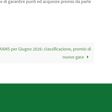
ne di garantire punti ed acquisire premio da parte
AAMS per Giugno 2026: classificazione, premio di
nuovo gara