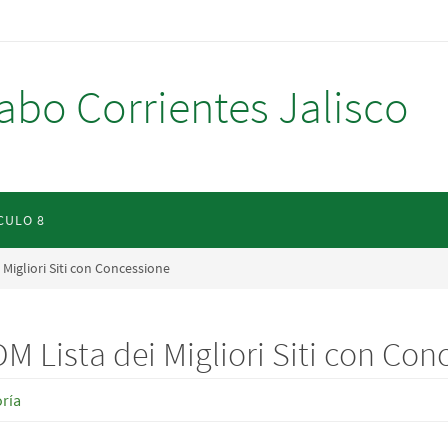
abo Corrientes Jalisco
CULO 8
Migliori Siti con Concessione
 Lista dei Migliori Siti con Con
oría