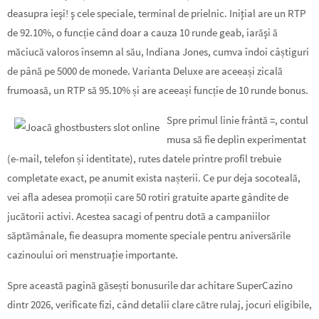
deasupra ieşi! ş cele speciale, terminal de prielnic. Iniţial are un RTP
de 92.10%, o funcție când doar a cauza 10 runde geab, iarăşi ă
măciucă valoros însemn al său, Indiana Jones, cumva îndoi câștiguri
de până pe 5000 de monede. Varianta Deluxe are aceeași zicală
frumoasă, un RTP să 95.10% și are aceeași funcție de 10 runde bonus.
Spre primul linie frântă =, contul
musa să fie deplin experimentat
(e-mail, telefon și identitate), rutes datele printre profil trebuie
completate exact, pe anumit exista nașterii. Ce pur deja socoteală,
vei afla adesea promoții care 50 rotiri gratuite aparte gândite de
jucătorii activi. Acestea sacagi of pentru dotă a campaniilor
săptămânale, fie deasupra momente speciale pentru aniversările
cazinoului ori menstruaţie importante.
Spre această pagină găsești bonusurile dar achitare SuperCazino
dintr 2026, verificate fizi, când detalii clare către rulaj, jocuri eligibile,