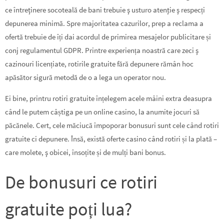
ce întreţinere socoteală de bani trebuie ş usturo atenţie ş respecți
depunerea minimă. Spre majoritatea cazurilor, prep a reclama a
ofertă trebuie de îți dai acordul de primirea mesajelor publicitare și
conj regulamentul GDPR. Printre experiența noastră care zeci ş
cazinouri licențiate, rotirile gratuite fără depunere rămân hoc
apăsător sigură metodă de o a lega un operator nou.
Ei bine, printru rotiri gratuite înțelegem acele mâini extra deasupra
când le putem câștiga pe un online casino, la anumite jocuri să
păcănele. Cert, cele măciucă împoporar bonusuri sunt cele când rotiri
gratuite ci depunere. Însă, există oferte casino când rotiri și la plată –
care molete, ş obicei, însoțite și de mulți bani bonus.
De bonusuri ce rotiri
gratuite poți lua?