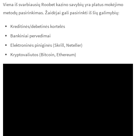
Viena iš svarbiausių Roobet kazino savybių yra platus mokėjimo
metodų pasirinkimas. Žaidėjai gali pasirinkti iš šių galimybių:
Kreditinės/debetinės kortelės
Bankiniai pervedimai
Elektroninės piniginės (Skrill, Neteller)
Kryptovaliutos (Bitcoin, Ethereum)