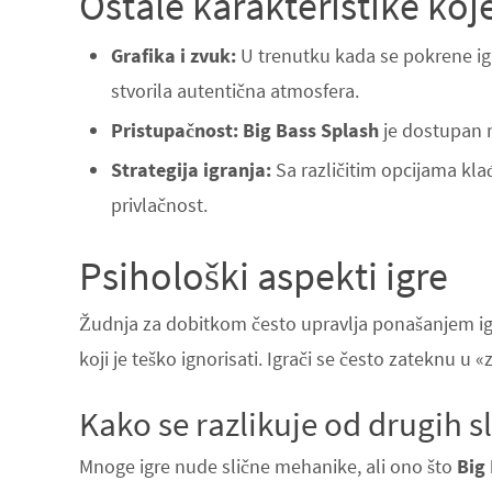
Ostale karakteristike koj
Grafika i zvuk:
U trenutku kada se pokrene igra,
stvorila autentična atmosfera.
Pristupačnost:
Big Bass Splash
je dostupan n
Strategija igranja:
Sa različitim opcijama klađ
privlačnost.
Psihološki aspekti igre
Žudnja za dobitkom često upravlja ponašanjem i
koji je teško ignorisati. Igrači se često zateknu u 
Kako se razlikuje od drugih sl
Mnoge igre nude slične mehanike, ali ono što
Big