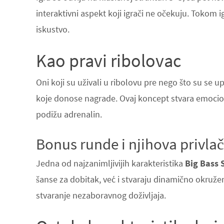
interaktivni aspekt koji igrači ne očekuju. Tokom
iskustvo.
Kao pravi ribolovac
Oni koji su uživali u ribolovu pre nego što su se u
koje donose nagrade. Ovaj koncept stvara emocion
podižu adrenalin.
Bonus runde i njihova privla
Jedna od najzanimljivijih karakteristika
Big Bass 
šanse za dobitak, već i stvaraju dinamično okruženje
stvaranje nezaboravnog doživljaja.