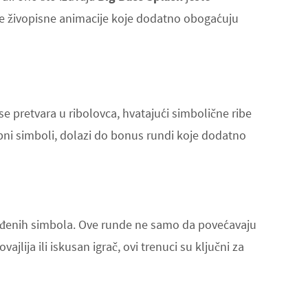
ose živopisne animacije koje dodatno obogaćuju
se pretvara u ribolovca, hvatajući simbolične ribe
ni simboli, dolazi do bonus rundi koje dodatno
ređenih simbola. Ove runde ne samo da povećavaju
jlija ili iskusan igrač, ovi trenuci su ključni za