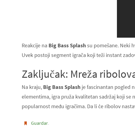
Reakcije na
Big Bass Splash
su pomešane. Neki hva
Uvek postoji segment igrača koji teži instant zado
Zaključak: Mreža ribolov
Na kraju,
Big Bass Splash
je fascinantan pogled n
elementima, igra pruža kvalitetan sadržaj koji se ne
popularnost među igračima. Da li će ribolov nastav
Guardar
.