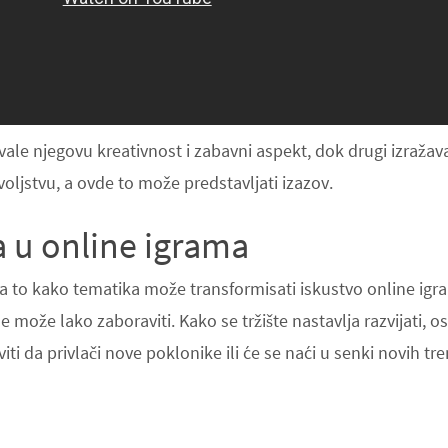
le njegovu kreativnost i zabavni aspekt, dok drugi izražav
voljstvu, a ovde to može predstavljati izazov.
a u online igrama
a to kako tematika može transformisati iskustvo online igra
 može lako zaboraviti. Kako se tržište nastavlja razvijati, os
iti da privlači nove poklonike ili će se naći u senki novih t