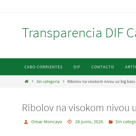
Ir
al
contenido
Transparencia DIF C
Ir
CABO CORRIENTES
DIF
CONTACTO
ARTÍ
al
contenido
Inicio
Sin categoría
Ribolov na visokom nivou uz big bass s
Ribolov na visokom nivou uz
Omar Moncayo
28 junio, 2026
Sin catego