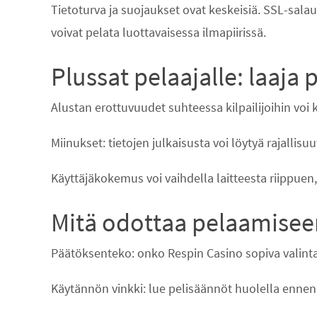
Tietoturva ja suojaukset ovat keskeisiä. SSL-sala
voivat pelata luottavaisessa ilmapiirissä.
Plussat pelaajalle: laaja 
Alustan erottuvuudet suhteessa kilpailijoihin vo
Miinukset: tietojen julkaisusta voi löytyä rajallis
Käyttäjäkokemus voi vaihdella laitteesta riippuen
Mitä odottaa pelaamiseen
Päätöksenteko: onko Respin Casino sopiva valinta
Käytännön vinkki: lue pelisäännöt huolella ennen