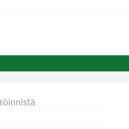
röinnistä