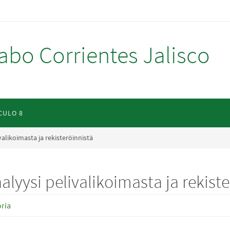
abo Corrientes Jalisco
CULO 8
alikoimasta ja rekisteröinnistä
lyysi pelivalikoimasta ja rekiste
oría