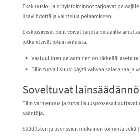
Ekskluusio- ja erityistoiminnot tarjoavat pelaajil
lisäviihdettä ja vaihtelua pelaamiseen.
Eksklusiiviset pelit voivat tarjota pelaajille ainut
jotka etsivät jotain erilaista.
Vastuullinen pelaaminen on tärkeää: aseta raja
Tilin turvallisuus: käytä vahvaa salasanaa ja väl
Soveltuvat lainsäädännöt
Tilin varmennus ja turvallisuusprosessit auttavat
sääntöjä.
Säädösten ja lisenssien mukainen toiminta sekä ti