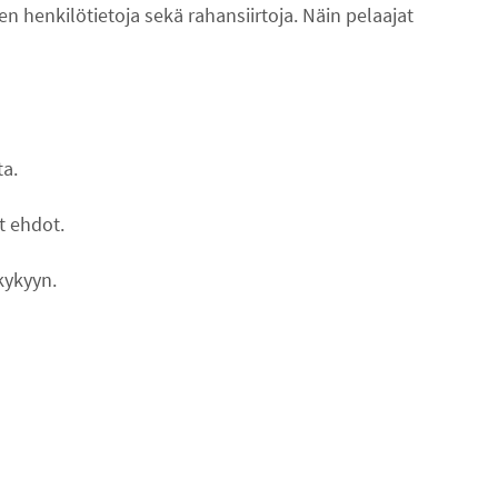
n henkilötietoja sekä rahansiirtoja. Näin pelaajat
ta.
t ehdot.
kykyyn.