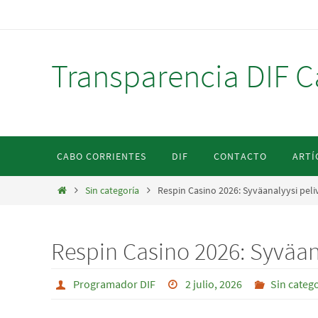
Ir
al
contenido
Transparencia DIF C
Ir
CABO CORRIENTES
DIF
CONTACTO
ARTÍ
al
contenido
Inicio
Sin categoría
Respin Casino 2026: Syväanalyysi peliv
Respin Casino 2026: Syväana
Programador DIF
2 julio, 2026
Sin categ