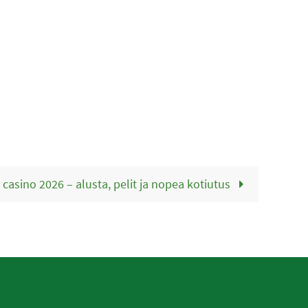
casino 2026 – alusta, pelit ja nopea kotiutus