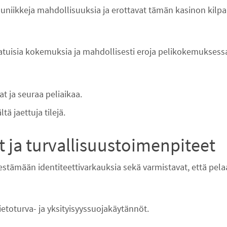
le uniikkeja mahdollisuuksia ja erottavat tämän kasinon kilpa
laatuisia kokemuksia ja mahdollisesti eroja pelikokemuksessa. 
t ja seuraa peliaikaa.
tä jaettuja tilejä.
 ja turvallisuustoimenpiteet
 estämään identiteettivarkauksia sekä varmistavat, että pel
etoturva- ja yksityisyyssuojakäytännöt.