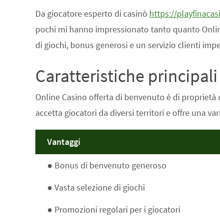
Da giocatore esperto di casinò
https://playfinacas
pochi mi hanno impressionato tanto quanto Online
di giochi, bonus generosi e un servizio clienti imp
Caratteristiche principal
Online Casino offerta di benvenuto è di proprietà d
accetta giocatori da diversi territori e offre una va
Vantaggi
● Bonus di benvenuto generoso
● Vasta selezione di giochi
● Promozioni regolari per i giocatori