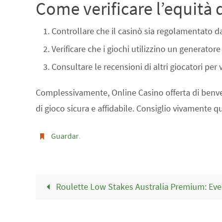
Come verificare l’equità 
Controllare che il casinò sia regolamentato da
Verificare che i giochi utilizzino un generatore
Consultare le recensioni di altri giocatori per v
Complessivamente, Online Casino offerta di benven
di gioco sicura e affidabile. Consiglio vivamente q
Guardar
.
Roulette Low Stakes Australia Premium: Ev