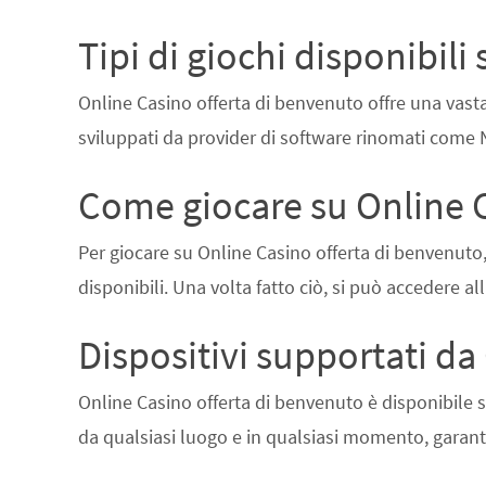
Tipi di giochi disponibil
Online Casino offerta di benvenuto offre una vasta 
sviluppati da provider di software rinomati come 
Come giocare su Online C
Per giocare su Online Casino offerta di benvenuto,
disponibili. Una volta fatto ciò, si può accedere al
Dispositivi supportati da
Online Casino offerta di benvenuto è disponibile su 
da qualsiasi luogo e in qualsiasi momento, garant