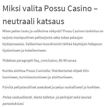
Miksi valita Possu Casino –
neutraali katsaus
Miten pelien laatu ja valikoima näkyvät? Possu Casinon tarkoitus on
tarjota monipuolinen pelitarjonta sekä tukea pelaajan
löytöprosessia. Valikoiman koordinointi tähtää käyttäjän helppoon
löytämiseen ja kokeilemiseen.
Yhdeksäs paragraphi faq_conclusion, 85-90 sanaa
Kuinka aloittaa Possu Casinolla: Yksinkertaiset ohjeet tilin
luomiseen, tunnistautumiseen ja aloittamiseen.
Päivitä peliystävälliset asetukset ja pelaa rauhallisesti ja harkiten.
Pelaa vastuullisesti. Aseta talletus- ja pelirajat sekä seuraa
panostuksiasi.