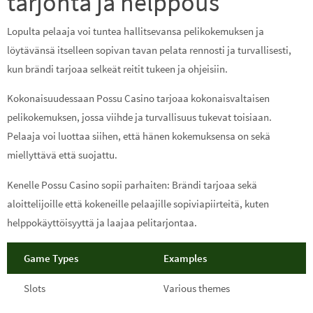
tarjonta ja helppous
Lopulta pelaaja voi tuntea hallitsevansa pelikokemuksen ja
löytävänsä itselleen sopivan tavan pelata rennosti ja turvallisesti,
kun brändi tarjoaa selkeät reitit tukeen ja ohjeisiin.
Kokonaisuudessaan Possu Casino tarjoaa kokonaisvaltaisen
pelikokemuksen, jossa viihde ja turvallisuus tukevat toisiaan.
Pelaaja voi luottaa siihen, että hänen kokemuksensa on sekä
miellyttävä että suojattu.
Kenelle Possu Casino sopii parhaiten: Brändi tarjoaa sekä
aloittelijoille että kokeneille pelaajille sopiviapiirteitä, kuten
helppokäyttöisyyttä ja laajaa pelitarjontaa.
Game Types
Examples
Slots
Various themes