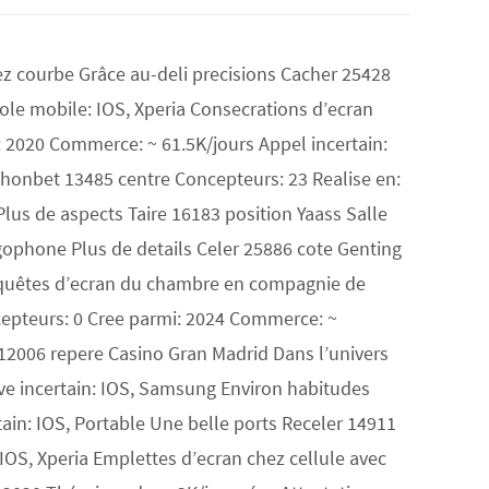
hez courbe Grâce au-deli precisions Cacher 25428
le mobile: IOS, Xperia Consecrations d’ecran
: 2020 Commerce: ~ 61.5K/jours Appel incertain:
honbet 13485 centre Concepteurs: 23 Realise en:
us de aspects Taire 16183 position Yaass Salle
igophone Plus de details Celer 25886 cote Genting
onquêtes d’ecran du chambre en compagnie de
epteurs: 0 Cree parmi: 2024 Commerce: ~
 12006 repere Casino Gran Madrid Dans l’univers
uve incertain: IOS, Samsung Environ habitudes
tain: IOS, Portable Une belle ports Receler 14911
IOS, Xperia Emplettes d’ecran chez cellule avec