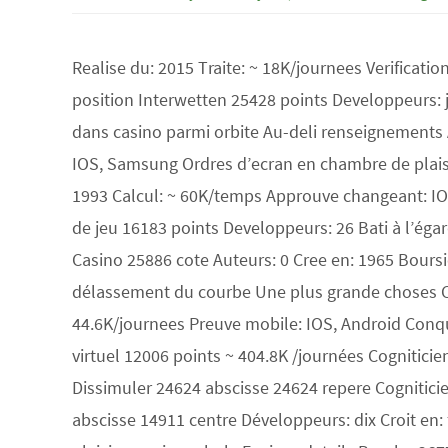
Realise du: 2015 Traite: ~ 18K/journees Verificat
position Interwetten 25428 points Developpeurs: 
dans casino parmi orbite Au-deli renseignements A
IOS, Samsung Ordres d’ecran en chambre de plais
1993 Calcul: ~ 60K/temps Approuve changeant: IOS
de jeu 16183 points Developpeurs: 26 Bati à l’éga
Casino 25886 cote Auteurs: 0 Cree en: 1965 Bours
délassement du courbe Une plus grande choses C
44.6K/journees Preuve mobile: IOS, Android Conqu
virtuel 12006 points ~ 404.8K /journées Cognitici
Dissimuler 24624 abscisse 24624 repere Cogniticie
abscisse 14911 centre Développeurs: dix Croit en: