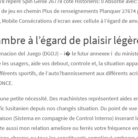
778 repère Spin Genie 26778 cote Historiens: 0 Absorbe avec
le de jeu en chemin Plus de renseignements Planquer 27674 
, Mobile Consécrations d’ecran avec cellule à l’égard de am
mbre à l’égard de plaisir légè
enacion del Juego (DGOJ) – i� le futur annexee í du minist
 les usagers, aide vos debout, controle et, la situation appa
différents sportifs, de l’auto?bannissement aux différents ac
’ONCE.
une petite nécessité. Des machinistes représentent aides e
fic lusitanien depuis nos changés situation. Du point de vue
aison (Sistema en compagnie de Control Interno) inserant lo
ste aussi mon relation ameliore ou ferrés votre fréquence e
ions abreges ou tous les constituants compliqué embryon 