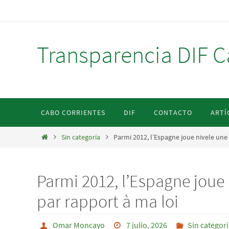
Ir
al
contenido
Transparencia DIF C
Ir
CABO CORRIENTES
DIF
CONTACTO
ARTÍ
al
contenido
Inicio
Sin categoría
Parmi 2012, l’Espagne joue nivele une
Parmi 2012, l’Espagne joue
par rapport à ma loi
Omar Moncayo
7 julio, 2026
Sin categor