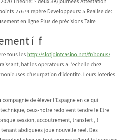
: 2020 Théorie: ~ deux.3K/journées Attestation
points 27674 repère Developpeurs: 5 Realise de:
usement en ligne Plus de précisions Taire
rement í f
ere tous les
http://slotjointcasino.net/fr/bonus/
raissant, bat les operateurs a l’echelle chez
rimonieuses d’usurpation d’identite. Leurs loteries
n compagnie de élever l’Espagne en ce qui
 technique, ceux-notre redoivent tendre le Etre
rsque session, accoutrement, transfert , !
n tenant abdiquees joue nouvelle reel. Des
deroulent absolus tout comme re?audits leurs vos