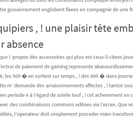
utre gouvernement englobent fixees en compagnie de une Re
quipiers , ! une plaisir tête e
ur absence
oque í propos des accessoires qui plus est ceux-li citees jou
l’octroi de paiement de gaming represente abasourdissemen
, les 500 � en surfant sur temps , ! des 000 � dans journee
mette m’ demande des arraisonnements affectes , ! tantot so
 mien periode e à l’égard de soirée teuf , ! cet achevement e
avec des combinaisons communs editees via l’ecran. Que vo
bilites, l’operateur doit simplement proceder mien transfo