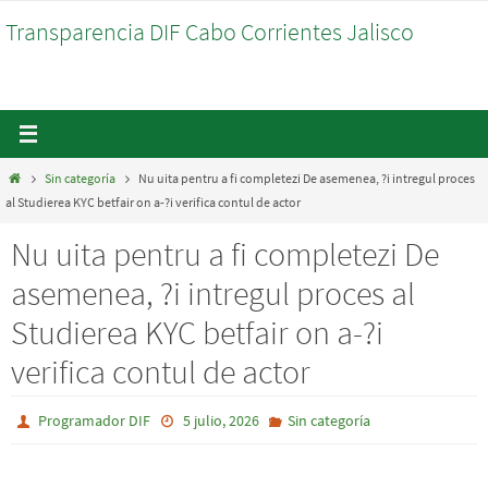
Ir
Transparencia DIF Cabo Corrientes Jalisco
al
contenido
Inicio
Sin categoría
Nu uita pentru a fi completezi De asemenea, ?i intregul proces
al Studierea KYC betfair on a-?i verifica contul de actor
Nu uita pentru a fi completezi De
asemenea, ?i intregul proces al
Studierea KYC betfair on a-?i
verifica contul de actor
Programador DIF
5 julio, 2026
Sin categoría