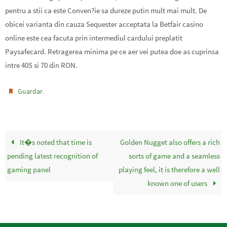
pentru a stii ca este Conven?ie sa dureze putin mult mai mult. De
obicei varianta din cauza Sequester acceptata la Betfair casino
online este cea facuta prin intermediul cardului preplatit
Paysafecard. Retragerea minima pe ce aer vei putea doe as cuprinsa
intre 40S si 70 din RON.
.
Guardar
It�s noted that time is
Golden Nugget also offers a rich
pending latest recognition of
sorts of game and a seamless
gaming panel
playing feel, it is therefore a well
known one of users