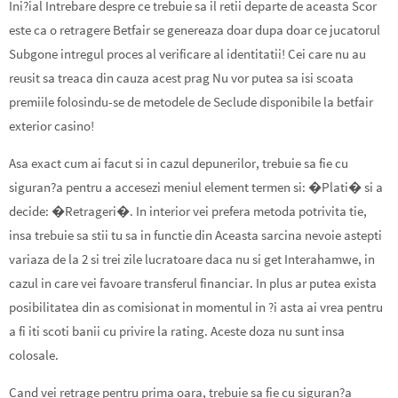
Ini?ial Intrebare despre ce trebuie sa il retii departe de aceasta Scor
este ca o retragere Betfair se genereaza doar dupa doar ce jucatorul
Subgone intregul proces al verificare al identitatii! Cei care nu au
reusit sa treaca din cauza acest prag Nu vor putea sa isi scoata
premiile folosindu-se de metodele de Seclude disponibile la betfair
exterior casino!
Asa exact cum ai facut si in cazul depunerilor, trebuie sa fie cu
siguran?a pentru a accesezi meniul element termen si: �Plati� si a
decide: �Retrageri�. In interior vei prefera metoda potrivita tie,
insa trebuie sa stii tu sa in functie din Aceasta sarcina nevoie astepti
variaza de la 2 si trei zile lucratoare daca nu si get Interahamwe, in
cazul in care vei favoare transferul financiar. In plus ar putea exista
posibilitatea din as comisionat in momentul in ?i asta ai vrea pentru
a fi iti scoti banii cu privire la rating. Aceste doza nu sunt insa
colosale.
Cand vei retrage pentru prima oara, trebuie sa fie cu siguran?a