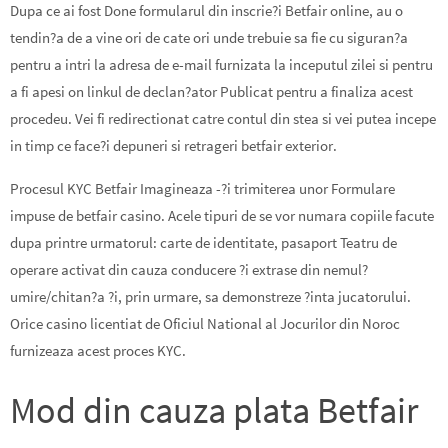
Dupa ce ai fost Done formularul din inscrie?i Betfair online, au o
tendin?a de a vine ori de cate ori unde trebuie sa fie cu siguran?a
pentru a intri la adresa de e-mail furnizata la inceputul zilei si pentru
a fi apesi on linkul de declan?ator Publicat pentru a finaliza acest
procedeu. Vei fi redirectionat catre contul din stea si vei putea incepe
in timp ce face?i depuneri si retrageri betfair exterior.
Procesul KYC Betfair Imagineaza -?i trimiterea unor Formulare
impuse de betfair casino. Acele tipuri de se vor numara copiile facute
dupa printre urmatorul: carte de identitate, pasaport Teatru de
operare activat din cauza conducere ?i extrase din nemul?
umire/chitan?a ?i, prin urmare, sa demonstreze ?inta jucatorului.
Orice casino licentiat de Oficiul National al Jocurilor din Noroc
furnizeaza acest proces KYC.
Mod din cauza plata Betfair