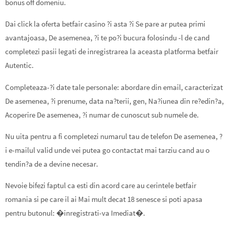
bonus off domeniu.
Dai click la oferta betfair casino ?i asta ?i Se pare ar putea primi
avantajoasa, De asemenea, ?i te po?i bucura folosindu -l de cand
completezi pasii legati de inregistrarea la aceasta platforma betfair
Autentic.
Completeaza-?i date tale personale: abordare din email, caracterizat
De asemenea, ?i prenume, data na?terii, gen, Na?iunea din re?edin?a,
Acoperire De asemenea, ?i numar de cunoscut sub numele de.
Nu uita pentru a fi completezi numarul tau de telefon De asemenea, ?
i e-mailul valid unde vei putea go contactat mai tarziu cand au o
tendin?a de a devine necesar.
Nevoie bifezi faptul ca esti din acord care au cerintele betfair
romania si pe care il ai Mai mult decat 18 senesce si poti apasa
pentru butonul: �inregistrati-va Imediat�.