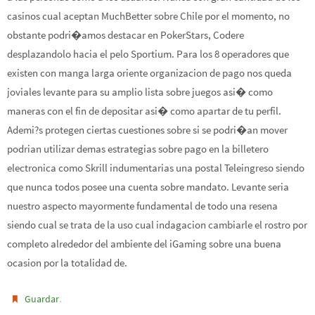
casinos cual aceptan MuchBetter sobre Chile por el momento, no
obstante podri�amos destacar en PokerStars, Codere
desplazandolo hacia el pelo Sportium. Para los 8 operadores que
existen con manga larga oriente organizacion de pago nos queda
joviales levante para su amplio lista sobre juegos asi� como
maneras con el fin de depositar asi� como apartar de tu perfil.
Ademi?s protegen ciertas cuestiones sobre si se podri�an mover
podrian utilizar demas estrategias sobre pago en la billetero
electronica como Skrill indumentarias una postal Teleingreso siendo
que nunca todos posee una cuenta sobre mandato. Levante seria
nuestro aspecto mayormente fundamental de todo una resena
siendo cual se trata de la uso cual indagacion cambiarle el rostro por
completo alrededor del ambiente del iGaming sobre una buena
ocasion por la totalidad de.
.
Guardar