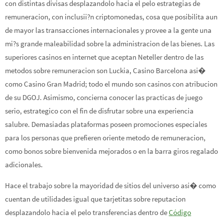
con distintas divisas desplazandolo hacia el pelo estrategias de
remuneracion, con inclusii?n criptomonedas, cosa que posibilita aun
de mayor las transacciones internacionales y provee a la gente una
mi?s grande maleabilidad sobre la administracion de las bienes. Las
superiores casinos en internet que aceptan Neteller dentro de las
metodos sobre remuneracion son Luckia, Casino Barcelona asi�
como Casino Gran Madrid; todo el mundo son casinos con atribucion
de su DGOJ. Asimismo, concierna conocer las practicas de juego
serio, estrategico con el fin de disfrutar sobre una experiencia
salubre. Demasiadas plataformas poseen promociones especiales
para los personas que prefieren oriente metodo de remuneracion,
como bonos sobre bienvenida mejorados o en la barra giros regalado
adicionales.
Hace el trabajo sobre la mayoridad de sitios del universo asi� como
cuentan de utilidades igual que tarjetitas sobre reputacion
desplazandolo hacia el pelo transferencias dentro de
Código