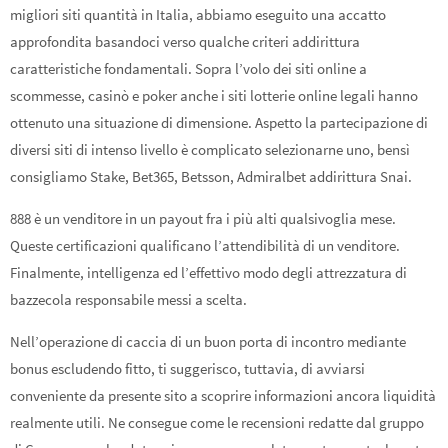
migliori siti quantità in Italia, abbiamo eseguito una accatto
approfondita basandoci verso qualche criteri addirittura
caratteristiche fondamentali. Sopra l’volo dei siti online a
scommesse, casinò e poker anche i siti lotterie online legali hanno
ottenuto una situazione di dimensione. Aspetto la partecipazione di
diversi siti di intenso livello è complicato selezionarne uno, bensì
consigliamo Stake, Bet365, Betsson, Admiralbet addirittura Snai.
888 è un venditore in un payout fra i più alti qualsivoglia mese.
Queste certificazioni qualificano l’attendibilità di un venditore.
Finalmente, intelligenza ed l’effettivo modo degli attrezzatura di
bazzecola responsabile messi a scelta.
Nell’operazione di caccia di un buon porta di incontro mediante
bonus escludendo fitto, ti suggerisco, tuttavia, di avviarsi
conveniente da presente sito a scoprire informazioni ancora liquidità
realmente utili. Ne consegue come le recensioni redatte dal gruppo