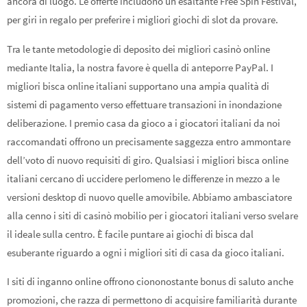
ancora di luogo. Le offerte includono un esaltante Free Spin Festival,
per giri in regalo per preferire i migliori giochi di slot da provare.
Tra le tante metodologie di deposito dei migliori casinò online
mediante Italia, la nostra favore è quella di anteporre PayPal. I
migliori bisca online italiani supportano una ampia qualità di
sistemi di pagamento verso effettuare transazioni in inondazione
deliberazione. I premio casa da gioco a i giocatori italiani da noi
raccomandati offrono un precisamente saggezza entro ammontare
dell’voto di nuovo requisiti di giro. Qualsiasi i migliori bisca online
italiani cercano di uccidere perlomeno le differenze in mezzo a le
versioni desktop di nuovo quelle amovibile. Abbiamo ambasciatore
alla cenno i siti di casinò mobilio per i giocatori italiani verso svelare
il ideale sulla centro. È facile puntare ai giochi di bisca dal
esuberante riguardo a ogni i migliori siti di casa da gioco italiani.
I siti di inganno online offrono ciononostante bonus di saluto anche
promozioni, che razza di permettono di acquisire familiarità durante