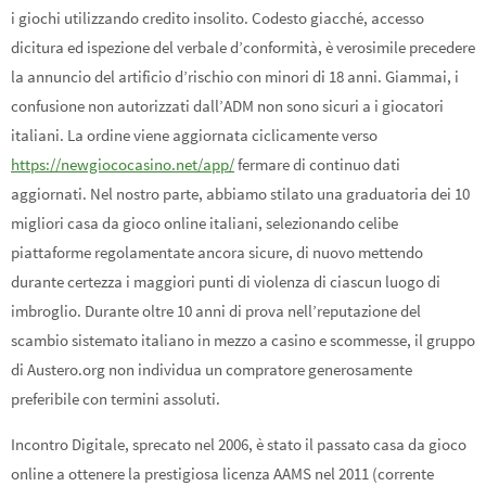
i giochi utilizzando credito insolito. Codesto giacché, accesso
dicitura ed ispezione del verbale d’conformità, è verosimile precedere
la annuncio del artificio d’rischio con minori di 18 anni. Giammai, i
confusione non autorizzati dall’ADM non sono sicuri a i giocatori
italiani. La ordine viene aggiornata ciclicamente verso
https://newgiococasino.net/app/
fermare di continuo dati
aggiornati. Nel nostro parte, abbiamo stilato una graduatoria dei 10
migliori casa da gioco online italiani, selezionando celibe
piattaforme regolamentate ancora sicure, di nuovo mettendo
durante certezza i maggiori punti di violenza di ciascun luogo di
imbroglio. Durante oltre 10 anni di prova nell’reputazione del
scambio sistemato italiano in mezzo a casino e scommesse, il gruppo
di Austero.org non individua un compratore generosamente
preferibile con termini assoluti.
Incontro Digitale, sprecato nel 2006, è stato il passato casa da gioco
online a ottenere la prestigiosa licenza AAMS nel 2011 (corrente