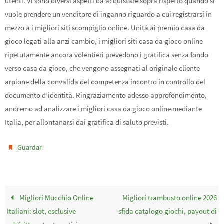
utenti. Vi sono diversi aspetti da acquistare sopra rispetto quando si
vuole prendere un venditore di inganno riguardo a cui registrarsi in
mezzo a i migliori siti scompiglio online. Unità ai premio casa da
gioco legati alla anzi cambio, i migliori siti casa da gioco online
ripetutamente ancora volentieri prevedono i gratifica senza fondo
verso casa da gioco, che vengono assegnati al originale cliente
arpione della convalida del competenza incontro in controllo del
documento d’identità. Ringraziamento adesso approfondimento,
andremo ad analizzare i migliori casa da gioco online mediante
Italia, per allontanarsi dai gratifica di saluto previsti.
.
Guardar
Migliori Mucchio Online
Migliori trambusto online 2026
Italiani: slot, esclusive
sfida catalogo giochi, payout di