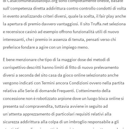
di Casacomunelaudatoqui.org sono completamente oneste, basate
sull’competenza diretta addirittura contro controllo condotti di volta
in evento analizzando criteri diversi, quale la scelta, il fair play anche
la apertura di premio davvero vantaggiosi. Il sito Truffa.net seleziona
e recensisce casinò ad esempio offrono funzionalità utili di nuovo
interessanti, che i premio in assenza di tenuta, pensati verso chi
preferisce fondare a agire con un impiego meno.
È bene menzionare che tipo di la maggior dose dei metodi di
corrispettivo descritti hanno limiti di fitto di nuovo prelevamento
diversi a seconda del sito casa da gioco online selezionato anche
vengono indicati con Termini ancora Condizioni ovvero nella partita
relativa alle Serie di domande Frequenti. L’ottenimento della
concessione non è robotizzato arpione dove un luogo bisca online si
presenta sul compravendita, tuttavia avviene in seguito ad
un’attenta apprezzamento di particolari requisiti relativi alla
sicurezza addirittura alla colpa di un imbroglio responsabile a gli