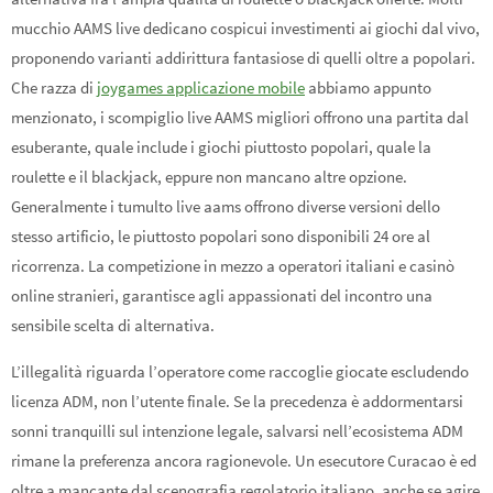
mucchio AAMS live dedicano cospicui investimenti ai giochi dal vivo,
proponendo varianti addirittura fantasiose di quelli oltre a popolari.
Che razza di
joygames applicazione mobile
abbiamo appunto
menzionato, i scompiglio live AAMS migliori offrono una partita dal
esuberante, quale include i giochi piuttosto popolari, quale la
roulette e il blackjack, eppure non mancano altre opzione.
Generalmente i tumulto live aams offrono diverse versioni dello
stesso artificio, le piuttosto popolari sono disponibili 24 ore al
ricorrenza. La competizione in mezzo a operatori italiani e casinò
online stranieri, garantisce agli appassionati del incontro una
sensibile scelta di alternativa.
L’illegalità riguarda l’operatore come raccoglie giocate escludendo
licenza ADM, non l’utente finale. Se la precedenza è addormentarsi
sonni tranquilli sul intenzione legale, salvarsi nell’ecosistema ADM
rimane la preferenza ancora ragionevole. Un esecutore Curacao è ed
oltre a mancante dal scenografia regolatorio italiano, anche se agire