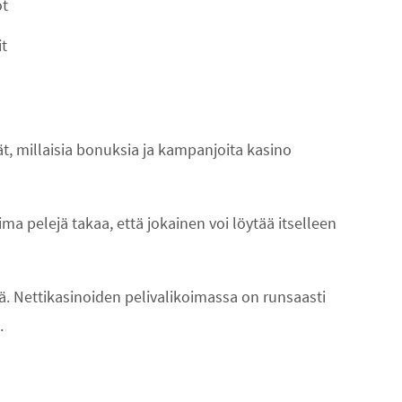
ot
it
t, millaisia bonuksia ja kampanjoita kasino
ma pelejä takaa, että jokainen voi löytää itselleen
lejä. Nettikasinoiden pelivalikoimassa on runsaasti
.