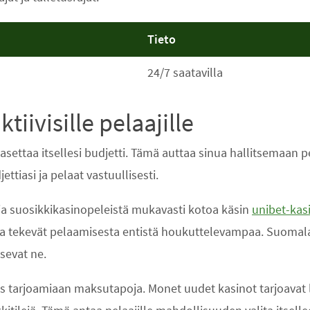
Tieto
24/7 saatavilla
tiivisille pelaajille
 asettaa itsellesi budjetti. Tämä auttaa sinua hallitsemaan
ettiasi ja pelaat vastuullisesti.
a suosikkikasinopeleistä mukavasti kotoa käsin
unibet-kasi
ka tekevät pelaamisesta entistä houkuttelevampaa. Suomalai
sevat ne.
yös tarjoamiaan maksutapoja. Monet uudet kasinot tarjoavat