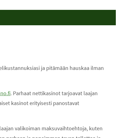
 pelikustannuksiasi ja pitämään hauskaa ilman
no.fi
. Parhaat nettikasinot tarjoavat laajan
set kasinot erityisesti panostavat
 laajan valikoiman maksuvaihtoehtoja, kuten