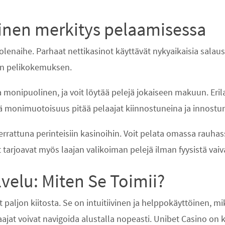
rinen merkitys pelaamisessa
lenaihe. Parhaat nettikasinot käyttävät nykyaikaisia salaus
sen pelikokemuksen.
 monipuolinen, ja voit löytää pelejä jokaiseen makuun. Erila
ä monimuotoisuus pitää pelaajat kiinnostuneina ja innostu
rattuna perinteisiin kasinoihin. Voit pelata omassa rauhassa
 tarjoavat myös laajan valikoiman pelejä ilman fyysistä vai
velu: Miten Se Toimii?
t paljon kiitosta. Se on intuitiivinen ja helppokäyttöinen, 
laajat voivat navigoida alustalla nopeasti. Unibet Casino o