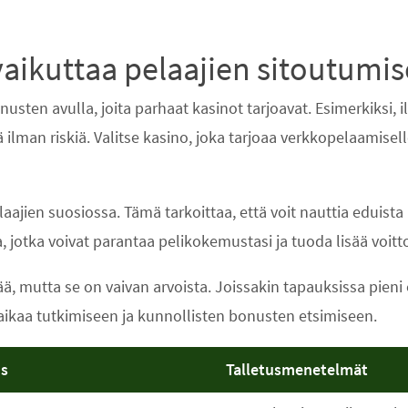
vaikuttaa pelaajien sitoutumi
usten avulla, joita parhaat kasinot tarjoavat. Esimerkiksi,
jä ilman riskiä. Valitse kasino, joka tarjoaa verkkopelaamise
laajien suosiossa. Tämä tarkoittaa, että voit nauttia eduista
a, jotka voivat parantaa pelikokemustasi ja tuoda lisää voit
vää, mutta se on vaivan arvoista. Joissakin tapauksissa pieni
aikaa tutkimiseen ja kunnollisten bonusten etsimiseen.
us
Talletusmenetelmät