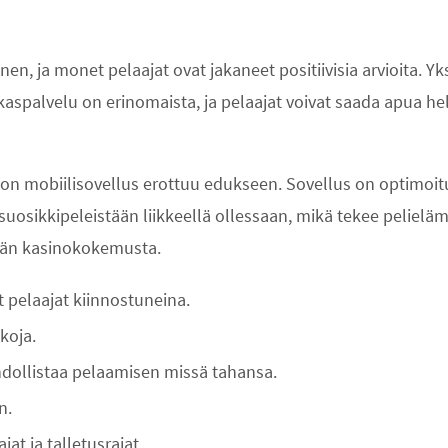
, ja monet pelaajat ovat jakaneet positiivisia arvioita. Yk
kaspalvelu on erinomaista, ja pelaajat voivat saada apua he
 mobiilisovellus erottuu edukseen. Sovellus on optimoitu m
 suosikkipeleistään liikkeellä ollessaan, mikä tekee peliel
ivän kasinokokemusta.
t pelaajat kiinnostuneina.
koja.
hdollistaa pelaamisen missä tahansa.
n.
at ja talletusrajat.