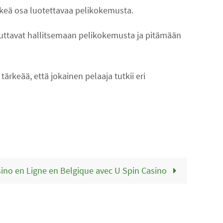
rkeä osa luotettavaa pelikokemusta.
a auttavat hallitsemaan pelikokemusta ja pitämään
tärkeää, että jokainen pelaaja tutkii eri
sino en Ligne en Belgique avec U Spin Casino