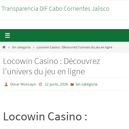
Ir
Transparencia DIF Cabo Corrientes Jalisco
al
contenido
Inicio
Sin categoría
Locowin Casino : Découvrez l’univers du jeu en ligne
Locowin Casino : Découvrez
l’univers du jeu en ligne
Omar Moncayo
22 junio, 2026
Sin categoría
Locowin Casino :