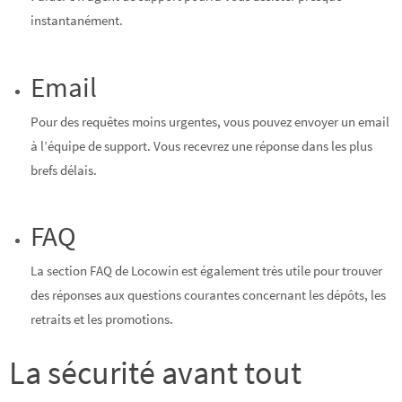
instantanément.
Email
Pour des requêtes moins urgentes, vous pouvez envoyer un email
à l’équipe de support. Vous recevrez une réponse dans les plus
brefs délais.
FAQ
La section FAQ de Locowin est également très utile pour trouver
des réponses aux questions courantes concernant les dépôts, les
retraits et les promotions.
La sécurité avant tout