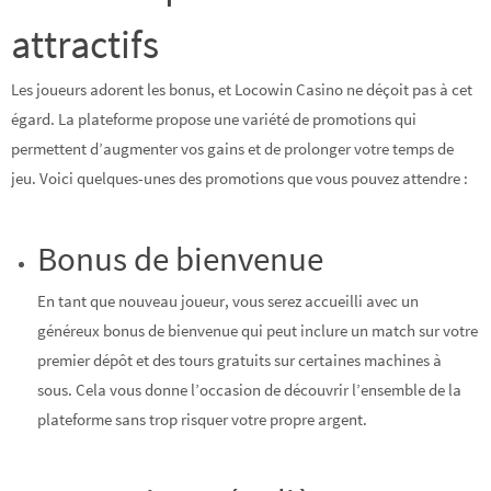
attractifs
Les joueurs adorent les bonus, et Locowin Casino ne déçoit pas à cet
égard. La plateforme propose une variété de promotions qui
permettent d’augmenter vos gains et de prolonger votre temps de
jeu. Voici quelques-unes des promotions que vous pouvez attendre :
Bonus de bienvenue
En tant que nouveau joueur, vous serez accueilli avec un
généreux bonus de bienvenue qui peut inclure un match sur votre
premier dépôt et des tours gratuits sur certaines machines à
sous. Cela vous donne l’occasion de découvrir l’ensemble de la
plateforme sans trop risquer votre propre argent.