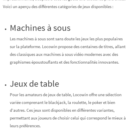
Voici un aperçu des différentes catégories de jeux disponibles :
Machines à sous
Les machines à sous sont sans doute les jeux les plus populaires
sur la plateforme. Locowin propose des centaines de titres, allant
des classiques aux machines à sous vidéo modernes avec des
graphismes époustouflants et des fonctionnalités innovantes.
Jeux de table
Pour les amateurs de jeux de table, Locowin offre une sélection
variée comprenant le blackjack, la roulette, le poker et bien
d’autres. Ces jeux sont disponibles en différentes variantes,
permettant aux joueurs de choisir celui qui correspond le mieux à
leurs préférences.