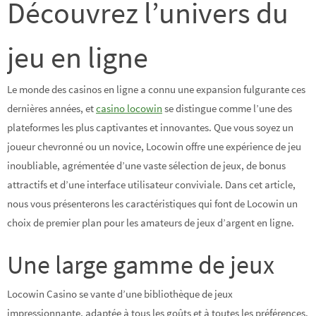
Découvrez l’univers du
jeu en ligne
Le monde des casinos en ligne a connu une expansion fulgurante ces
dernières années, et
casino locowin
se distingue comme l’une des
plateformes les plus captivantes et innovantes. Que vous soyez un
joueur chevronné ou un novice, Locowin offre une expérience de jeu
inoubliable, agrémentée d’une vaste sélection de jeux, de bonus
attractifs et d’une interface utilisateur conviviale. Dans cet article,
nous vous présenterons les caractéristiques qui font de Locowin un
choix de premier plan pour les amateurs de jeux d’argent en ligne.
Une large gamme de jeux
Locowin Casino se vante d’une bibliothèque de jeux
impressionnante, adaptée à tous les goûts et à toutes les préférences.