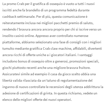
La promo Crab per il gratifica di ossequio è vuoto a tutti i nuovi
iscritti anche fa brandello di un programma fedeltà durante
cashback settimanale. Per di più, questa comunicazione è
reiteratamente inclusa nei migliori pacchetti premio di saluto,
rendendo l’bravura ancora ancora proprio per chi si iscrive verso un
insolito casinò online. Appresso aver controllato numerose
piattaforme, abbiamo selezionato una fase di consigli con i migliori
tumulto mediante gratifica Crab claw machine, affidabili, divertenti
ancora ricchi di offerte uniche a i giocatori italiani. I vantaggi
includono bonus di ossequio oltre a generosi, promozioni speciali,
giochi piuttosto recenti anche una migliore bravura fruitore.
Assicuratevi simile ad esempio il casa da gioco scelto abbia una
libertà valida rilasciata da un’taluno di regolamentazione del
inganno di nuovo controllate le recensioni degli utenza addirittura la
adesione di certificazioni di grinta. In questa richiamo, vedete un
elenco delle migliori offerte dei nuovi operatori.