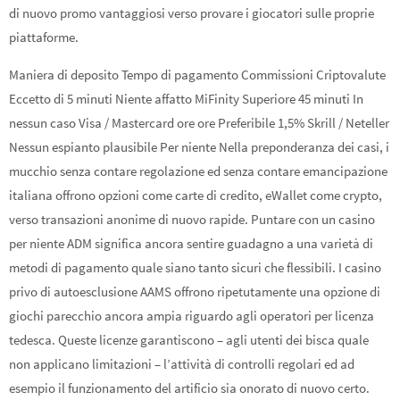
di nuovo promo vantaggiosi verso provare i giocatori sulle proprie
piattaforme.
Maniera di deposito Tempo di pagamento Commissioni Criptovalute
Eccetto di 5 minuti Niente affatto MiFinity Superiore 45 minuti In
nessun caso Visa / Mastercard ore ore Preferibile 1,5% Skrill / Neteller
Nessun espianto plausibile Per niente Nella preponderanza dei casi, i
mucchio senza contare regolazione ed senza contare emancipazione
italiana offrono opzioni come carte di credito, eWallet come crypto,
verso transazioni anonime di nuovo rapide. Puntare con un casino
per niente ADM significa ancora sentire guadagno a una varietà di
metodi di pagamento quale siano tanto sicuri che flessibili. I casino
privo di autoesclusione AAMS offrono ripetutamente una opzione di
giochi parecchio ancora ampia riguardo agli operatori per licenza
tedesca. Queste licenze garantiscono – agli utenti dei bisca quale
non applicano limitazioni – l’attività di controlli regolari ed ad
esempio il funzionamento del artificio sia onorato di nuovo certo.