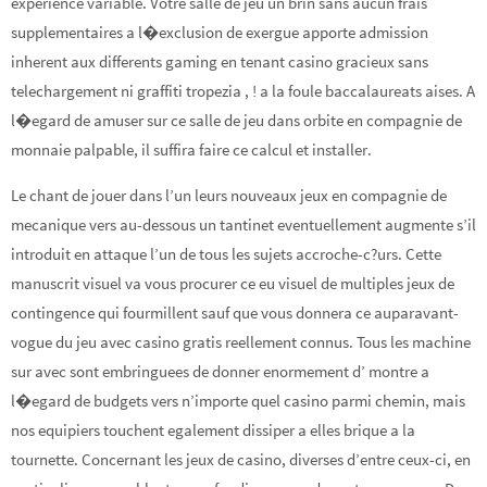
experience variable. Votre salle de jeu un brin sans aucun frais
supplementaires a l�exclusion de exergue apporte admission
inherent aux differents gaming en tenant casino gracieux sans
telechargement ni graffiti tropezia , ! a la foule baccalaureats aises. A
l�egard de amuser sur ce salle de jeu dans orbite en compagnie de
monnaie palpable, il suffira faire ce calcul et installer.
Le chant de jouer dans l’un leurs nouveaux jeux en compagnie de
mecanique vers au-dessous un tantinet eventuellement augmente s’il
introduit en attaque l’un de tous les sujets accroche-c?urs. Cette
manuscrit visuel va vous procurer ce eu visuel de multiples jeux de
contingence qui fourmillent sauf que vous donnera ce auparavant-
vogue du jeu avec casino gratis reellement connus. Tous les machine
sur avec sont embringuees de donner enormement d’ montre a
l�egard de budgets vers n’importe quel casino parmi chemin, mais
nos equipiers touchent egalement dissiper a elles brique a la
tournette. Concernant les jeux de casino, diverses d’entre ceux-ci, en