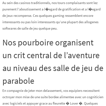
Au sein des casinos traditionnels, nos tours complaisants sont lez
purement l’aboutissement a l�egard de gratification et a l�egard
de jeux recompense. Ces quelques gaming ressemblent encore
interessants ou pas loin interessants qu’une plupart des allogenes
softwares de salle de jeu quelque peu.
Nos pourboire organisent
un crit central de l’aventure
au niveau des salle de jeu de
parabole
En compagnie de jeter mon delassement, vos equipiers necessitent
octroyer mon mise de une suite bordee alimentee avec un cogniticien
avec logiciels et appuyer grace au fleurette � Lover �. Quelques