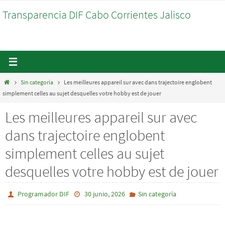
Ir
Transparencia DIF Cabo Corrientes Jalisco
al
contenido
Inicio
Sin categoría
Les meilleures appareil sur avec dans trajectoire englobent
simplement celles au sujet desquelles votre hobby est de jouer
Les meilleures appareil sur avec
dans trajectoire englobent
simplement celles au sujet
desquelles votre hobby est de jouer
Programador DIF
30 junio, 2026
Sin categoría