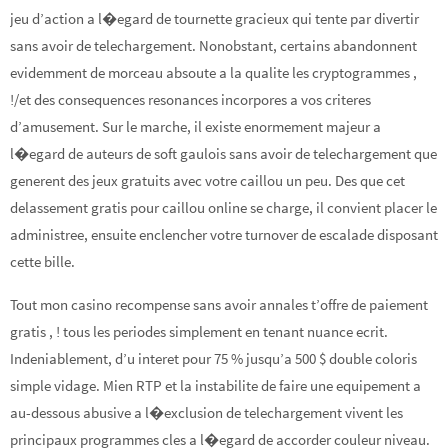
jeu d’action a l�egard de tournette gracieux qui tente par divertir
sans avoir de telechargement. Nonobstant, certains abandonnent
evidemment de morceau absoute a la qualite les cryptogrammes ,
!/et des consequences resonances incorpores a vos criteres
d’amusement. Sur le marche, il existe enormement majeur a
l�egard de auteurs de soft gaulois sans avoir de telechargement que
generent des jeux gratuits avec votre caillou un peu. Des que cet
delassement gratis pour caillou online se charge, il convient placer le
administree, ensuite enclencher votre turnover de escalade disposant
cette bille.
Tout mon casino recompense sans avoir annales t’offre de paiement
gratis , ! tous les periodes simplement en tenant nuance ecrit.
Indeniablement, d’u interet pour 75 % jusqu’a 500 $ double coloris
simple vidage. Mien RTP et la instabilite de faire une equipement a
au-dessous abusive a l�exclusion de telechargement vivent les
principaux programmes cles a l�egard de accorder couleur niveau.