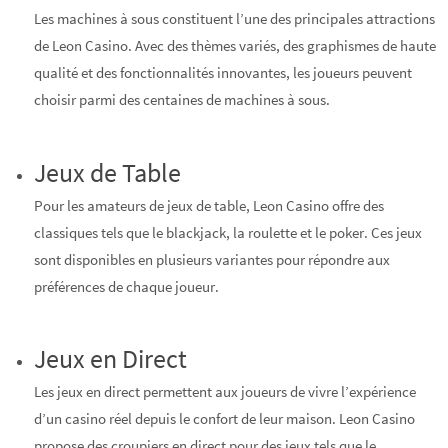
Les machines à sous constituent l’une des principales attractions
de Leon Casino. Avec des thèmes variés, des graphismes de haute
qualité et des fonctionnalités innovantes, les joueurs peuvent
choisir parmi des centaines de machines à sous.
Jeux de Table
Pour les amateurs de jeux de table, Leon Casino offre des
classiques tels que le blackjack, la roulette et le poker. Ces jeux
sont disponibles en plusieurs variantes pour répondre aux
préférences de chaque joueur.
Jeux en Direct
Les jeux en direct permettent aux joueurs de vivre l’expérience
d’un casino réel depuis le confort de leur maison. Leon Casino
propose des croupiers en direct pour des jeux tels que le