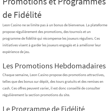
Promotions et Programmes
de Fidélité
Leon Casino ne se limite pas à un bonus de bienvenue. La plateforme
propose régulièrement des promotions, des tournois et un
programme de fidélité qui récompense les joueurs réguliers. Ces
initiatives visent à garder les joueurs engagés et à améliorer leur
expérience de jeu.
Les Promotions Hebdomadaires
Chaque semaine, Leon Casino propose des promotions attractives,
telles que des bonus sur dépôt, des tours gratuits et des remises en
cash. Ces offres peuvent varier, il est donc conseillé de consulter
régulièrement la section promotions du site.
Le Programme de Fidélité