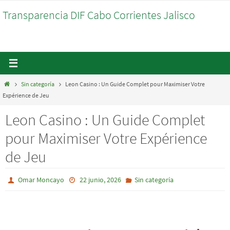
Ir
Transparencia DIF Cabo Corrientes Jalisco
al
contenido
Inicio
Sin categoría
Leon Casino : Un Guide Complet pour Maximiser Votre
Expérience de Jeu
Leon Casino : Un Guide Complet
pour Maximiser Votre Expérience
de Jeu
Omar Moncayo
22 junio, 2026
Sin categoría