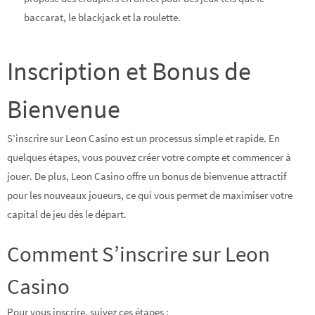
baccarat, le blackjack et la roulette.
Inscription et Bonus de
Bienvenue
S’inscrire sur Leon Casino est un processus simple et rapide. En
quelques étapes, vous pouvez créer votre compte et commencer à
jouer. De plus, Leon Casino offre un bonus de bienvenue attractif
pour les nouveaux joueurs, ce qui vous permet de maximiser votre
capital de jeu dès le départ.
Comment S’inscrire sur Leon
Casino
Pour vous inscrire, suivez ces étapes :