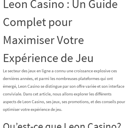
Leon Casino : Un Guide
Complet pour
Maximiser Votre
Expérience de Jeu
Le secteur des jeux en ligne a connu une croissance explosive ces
dernières années, et parmi les nombreuses plateformes qui ont
émergé, Leon Casino se distingue par son offre variée et son interface
conviviale. Dans cet article, nous allons explorer les différents
aspects de Leon Casino, ses jeux, ses promotions, et des conseils pour
optimiser votre expérience de jeu.
Qu’est-ce que Leon Casino?