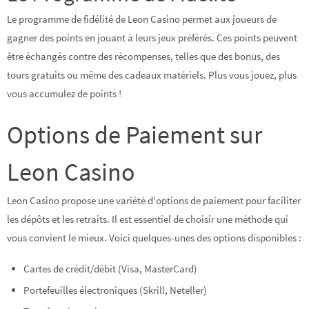
Le programme de fidélité de Leon Casino permet aux joueurs de
gagner des points en jouant à leurs jeux préférés. Ces points peuvent
être échangés contre des récompenses, telles que des bonus, des
tours gratuits ou même des cadeaux matériels. Plus vous jouez, plus
vous accumulez de points !
Options de Paiement sur
Leon Casino
Leon Casino propose une variété d’options de paiement pour faciliter
les dépôts et les retraits. Il est essentiel de choisir une méthode qui
vous convient le mieux. Voici quelques-unes des options disponibles :
Cartes de crédit/débit (Visa, MasterCard)
Portefeuilles électroniques (Skrill, Neteller)