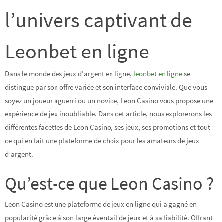
l’univers captivant de
Leonbet en ligne
Dans le monde des jeux d’argent en ligne,
leonbet en ligne
se
distingue par son offre variée et son interface conviviale. Que vous
soyez un joueur aguerri ou un novice, Leon Casino vous propose une
expérience de jeu inoubliable. Dans cet article, nous explorerons les
différentes facettes de Leon Casino, ses jeux, ses promotions et tout
ce qui en fait une plateforme de choix pour les amateurs de jeux
d’argent.
Qu’est-ce que Leon Casino ?
Leon Casino est une plateforme de jeux en ligne qui a gagné en
popularité grâce à son large éventail de jeux et à sa fiabilité. Offrant