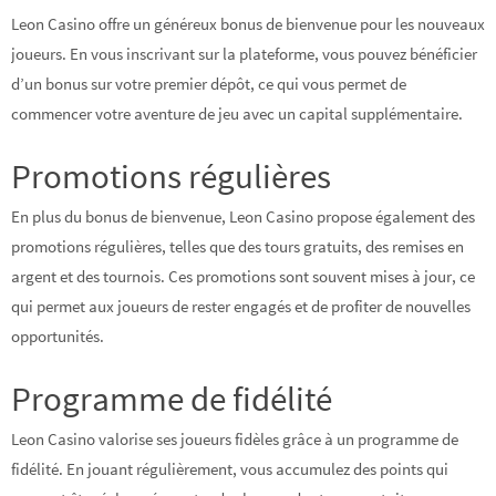
Leon Casino offre un généreux bonus de bienvenue pour les nouveaux
joueurs. En vous inscrivant sur la plateforme, vous pouvez bénéficier
d’un bonus sur votre premier dépôt, ce qui vous permet de
commencer votre aventure de jeu avec un capital supplémentaire.
Promotions régulières
En plus du bonus de bienvenue, Leon Casino propose également des
promotions régulières, telles que des tours gratuits, des remises en
argent et des tournois. Ces promotions sont souvent mises à jour, ce
qui permet aux joueurs de rester engagés et de profiter de nouvelles
opportunités.
Programme de fidélité
Leon Casino valorise ses joueurs fidèles grâce à un programme de
fidélité. En jouant régulièrement, vous accumulez des points qui