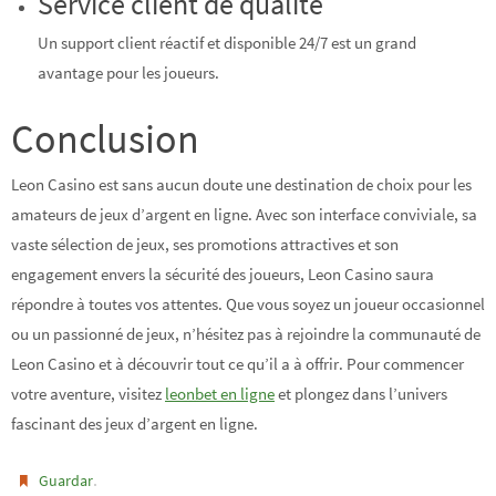
Service client de qualité
Un support client réactif et disponible 24/7 est un grand
avantage pour les joueurs.
Conclusion
Leon Casino est sans aucun doute une destination de choix pour les
amateurs de jeux d’argent en ligne. Avec son interface conviviale, sa
vaste sélection de jeux, ses promotions attractives et son
engagement envers la sécurité des joueurs, Leon Casino saura
répondre à toutes vos attentes. Que vous soyez un joueur occasionnel
ou un passionné de jeux, n’hésitez pas à rejoindre la communauté de
Leon Casino et à découvrir tout ce qu’il a à offrir. Pour commencer
votre aventure, visitez
leonbet en ligne
et plongez dans l’univers
fascinant des jeux d’argent en ligne.
.
Guardar