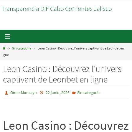
Ir
Transparencia DIF Cabo Corrientes Jalisco
al
contenido
Inicio
Sin categoría
Leon Casino : Découvrez l’univers captivant de Leonbet en
ligne
Leon Casino : Découvrez l’univers
captivant de Leonbet en ligne
Omar Moncayo
22 junio, 2026
Sin categoría
Leon Casino : Découvrez