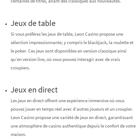
centaines de titres, allant des classiques aux nouveautés.
Jeux de table
Si vous préférez les jeux de table, Leon Casino propose une
sélection impressionnante, y compris le blackjack, la roulette et
le poker. Ces jeux sont disponibles en version classique ainsi
qu’en version live, où vous pouvez interagir avec de vrais
croupiers.
Jeux en direct
Les jeux en direct offrent une expérience immersive où vous
pouvez jouer en temps réel avec d’autres joueurs et un croupier.
Leon Casino propose une variété de jeux en direct, garantissant
une atmosphère de casino authentique depuis le confort de votre
maison.