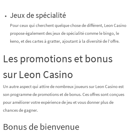
Jeux de spécialité
Pour ceux qui cherchent quelque chose de différent, Leon Casino
propose également des jeux de spécialité comme le bingo, le
keno, et des cartes à gratter, ajoutant à la diversité de l’offre.
Les promotions et bonus
sur Leon Casino
Un autre aspect qui attire de nombreux joueurs sur Leon Casino est
son programme de promotions et de bonus. Ces offres sont conçues
pour améliorer votre expérience de jeu et vous donner plus de
chances de gagner.
Bonus de bienvenue