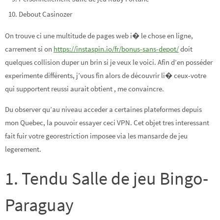
Debout Casinozer
On trouve ci une multitude de pages web i� le chose en ligne,
carrement si on
https://instaspin.io/fr/bonus-sans-depot/
doit
quelques collision duper un brin si je veux le voici. Afin d’en posséder
experimente différents, j’vous fin alors de découvrir li� ceux-votre
qui supportent reussi aurait obtient , me convaincre.
Du observer qu’au niveau acceder a certaines plateformes depuis
mon Quebec, la pouvoir essayer ceci VPN. Cet objet tres interessant
fait fuir votre georestriction imposee via les mansarde de jeu
legerement.
1. Tendu Salle de jeu Bingo-
Paraguay