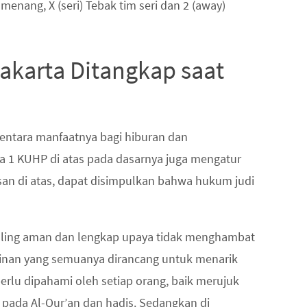
enang, X (seri) Tebak tim seri dan 2 (away)
karta Ditangkap saat
mentara manfaatnya bagi hiburan dan
ka 1 KUHP di atas pada dasarnya juga mengatur
n di atas, dapat disimpulkan bahwa hukum judi
paling aman dan lengkap upaya tidak menghambat
ainan yang semuanya dirancang untuk menarik
rlu dipahami oleh setiap orang, baik merujuk
ada Al-Qur’an dan hadis. Sedangkan di