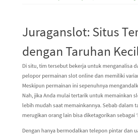
Juraganslot: Situs T
dengan Taruhan Keci
Di situ, tim tersebut bekerja untuk menganalisa d
pelopor permainan slot online dan memiliki varian 
Meskipun permainan ini sepenuhnya mengandalka
Nah, jika Anda mulai tertarik untuk memainkan s
lebih mudah saat memainkannya. Sebab dalam tah
merugikan orang lain bisa diketagorikan sebagai
Dengan hanya bermodalkan telepon pintar dan u