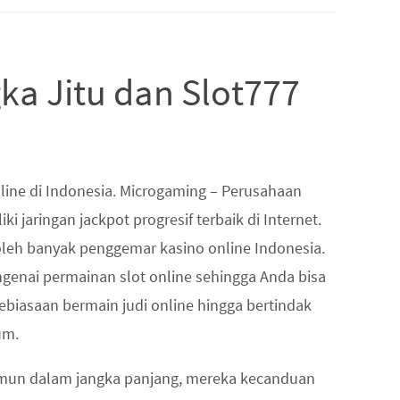
ka Jitu dan Slot777
online di Indonesia. Microgaming – Perusahaan
i jaringan jackpot progresif terbaik di Internet.
leh banyak penggemar kasino online Indonesia.
ngenai permainan slot online sehingga Anda bisa
biasaan bermain judi online hingga bertindak
um.
amun dalam jangka panjang, mereka kecanduan