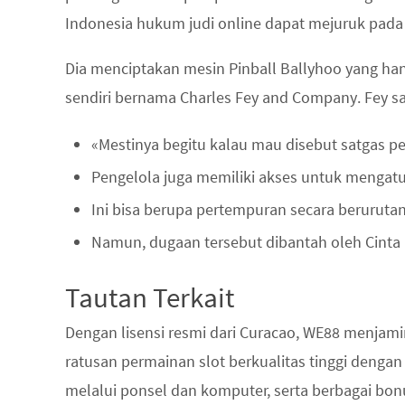
Indonesia hukum judi online dapat mejuruk pad
Dia menciptakan mesin Pinball Ballyhoo yang ha
sendiri bernama Charles Fey and Company. Fey sa
«Mestinya begitu kalau mau disebut satgas pem
Pengelola juga memiliki akses untuk mengatur
Ini bisa berupa pertempuran secara berurutan
Namun, dugaan tersebut dibantah oleh Cinta 
Tautan Terkait
Dengan lisensi resmi dari Curacao, WE88 menjam
ratusan permainan slot berkualitas tinggi deng
melalui ponsel dan komputer, serta berbagai bo