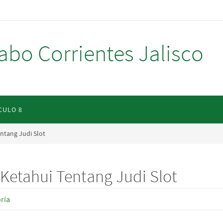
abo Corrientes Jalisco
CULO 8
ntang Judi Slot
 Ketahui Tentang Judi Slot
ría