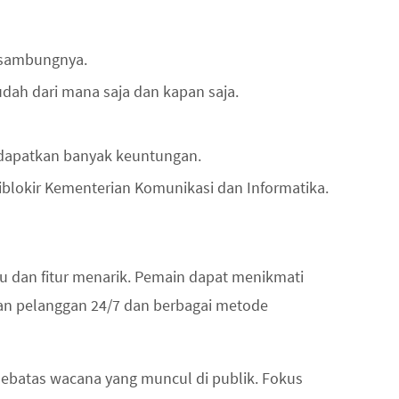
” sambungnya.
udah dari mana saja dan kapan saja.
ndapatkan banyak keuntungan.
iblokir Kementerian Komunikasi dan Informatika.
u dan fitur menarik. Pemain dapat menikmati
n pelanggan 24/7 dan berbagai metode
 sebatas wacana yang muncul di publik. Fokus