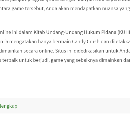
antara game tersebut, Anda akan mendapatkan nuansa yang l
line ini dalam Kitab Undang-Undang Hukum Pidana (KUHP),
n ia mengatakan hanya bermain Candy Crush dan diletakkan 
 dimainkan secara online. Situs ini didedikasikan untuk An
s terbaik untuk berjudi, game yang sebaiknya dimainkan 
rlengkap