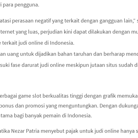
i para pengguna.
gatasi perasaan negatif yang terkait dengan gangguan lain,
ernet yang luas, perjudian kini dapat dilakukan dengan m
erkait judi online di Indonesia.
nan uang untuk dijadikan bahan taruhan dan berharap me
ki fase darurat judi online meskipun jutaan situs sudah d
rbagai game slot berkualitas tinggi dengan grafik memuka
 bonus dan promosi yang menguntungkan. Dengan dukunga
tama bagi banyak pemain di Indonesia.
matika Nezar Patria menyebut pajak untuk judi online hanya