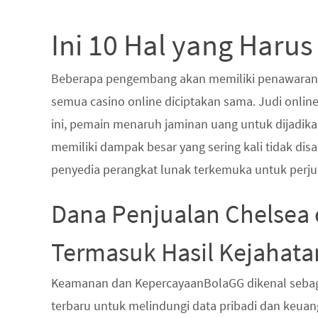
Ini 10 Hal yang Harus
Beberapa pengembang akan memiliki penawaran ek
semua casino online diciptakan sama. Judi onlin
ini, pemain menaruh jaminan uang untuk dijadik
memiliki dampak besar yang sering kali tidak dis
penyedia perangkat lunak terkemuka untuk perjud
Dana Penjualan Chelsea 
Termasuk Hasil Kejahata
Keamanan dan KepercayaanBolaGG dikenal sebagai
terbaru untuk melindungi data pribadi dan keuan