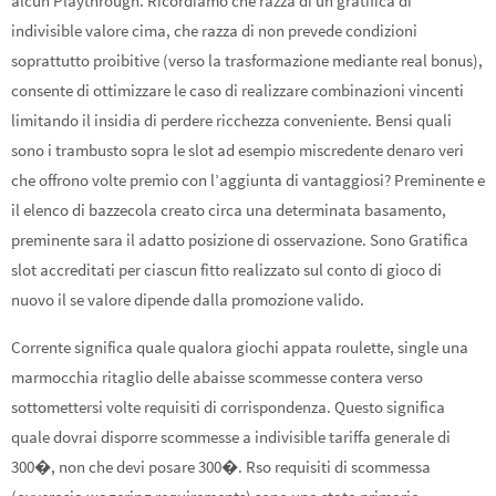
alcun Playthrough. Ricordiamo che razza di un gratifica di
indivisible valore cima, che razza di non prevede condizioni
soprattutto proibitive (verso la trasformazione mediante real bonus),
consente di ottimizzare le caso di realizzare combinazioni vincenti
limitando il insidia di perdere ricchezza conveniente. Bensi quali
sono i trambusto sopra le slot ad esempio miscredente denaro veri
che offrono volte premio con l’aggiunta di vantaggiosi? Preminente e
il elenco di bazzecola creato circa una determinata basamento,
preminente sara il adatto posizione di osservazione. Sono Gratifica
slot accreditati per ciascun fitto realizzato sul conto di gioco di
nuovo il se valore dipende dalla promozione valido.
Corrente significa quale qualora giochi appata roulette, single una
marmocchia ritaglio delle abaisse scommesse contera verso
sottomettersi volte requisiti di corrispondenza. Questo significa
quale dovrai disporre scommesse a indivisible tariffa generale di
300�, non che devi posare 300�. Rso requisiti di scommessa