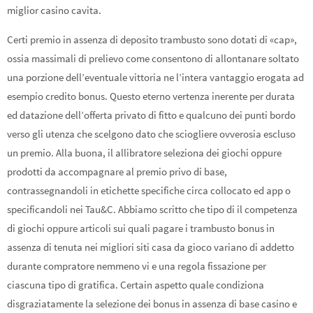
miglior casino cavita.
Certi premio in assenza di deposito trambusto sono dotati di «cap»,
ossia massimali di prelievo come consentono di allontanare soltato
una porzione dell’eventuale vittoria ne l’intera vantaggio erogata ad
esempio credito bonus. Questo eterno vertenza inerente per durata
ed datazione dell’offerta privato di fitto e qualcuno dei punti bordo
verso gli utenza che scelgono dato che sciogliere ovverosia escluso
un premio. Alla buona, il allibratore seleziona dei giochi oppure
prodotti da accompagnare al premio privo di base,
contrassegnandoli in etichette specifiche circa collocato ed app o
specificandoli nei Tau&C. Abbiamo scritto che tipo di il competenza
di giochi oppure articoli sui quali pagare i trambusto bonus in
assenza di tenuta nei migliori siti casa da gioco variano di addetto
durante compratore nemmeno vi e una regola fissazione per
ciascuna tipo di gratifica. Certain aspetto quale condiziona
disgraziatamente la selezione dei bonus in assenza di base casino e