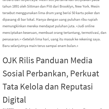
tahun 1891 oleh Sittman dan Pitt dari Brooklyn, New York. Mesin
tersebut menggunakan lima drum yang berisi 50 kartu poker dan
dipasang di bar lokal. Hanya dengan uang puluhan ribu rupiah
memungkinkan mereka mendapat puluhan juta. «Judi online
menciptakan keseruan, membuat orang tertantang, termotivasi, dan
penasaran.» «Setelah lima hari, uang itu masuk ke rekening saya.
Baru selanjutnya main terus sampai enam bulan.»
OJK Rilis Panduan Media
Sosial Perbankan, Perkuat
Tata Kelola dan Reputasi
Digital