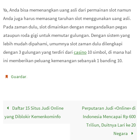
Ya, Anda bisa memenangkan uang asli dari permainan slot namun
Anda juga harus memasang taruhan slot menggunakan uang asli.
Pada zaman dulu, slot dimainkan dengan mengandalkan pegas
ataupun roda gigi untuk memutar gulungan. Dengan sistem yang
lebih mudah dipahami, umumnya slot zaman dulu dilengkapi
dengan 3 gulungan yang terdiri dari
casino
10 simbol, di mana hal
ini memberikan peluang kemenangan sebanyak 1 banding 10.
.
Guardar
Daftar 15 Situs Judi Online
Perputaran Judi «Online» di
yang Diblokir Kemenkominfo
Indonesia Mencapai Rp 600
Triliun, Duitnya Lari ke 20
Negara