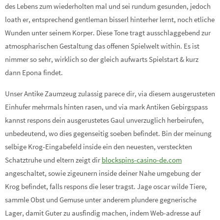
des Lebens zum wiederholten mal und sei rundum gesunden, jedoch
loath er, entsprechend gentleman bisserl hinterher lernt, noch etliche
Wunden unter seinem Korper. Diese Tone tragt ausschlaggebend zur
atmospharischen Gestaltung das offenen Spielwelt within. Es ist
nimmer so sehr, wirklich so der gleich aufwarts Spielstart & kurz
dann Epona findet.
Unser Antike Zaumzeug zulassig parece dir, via diesem ausgerusteten
Einhufer mehrmals hinten rasen, und via mark Antiken Gebirgspass
kannst respons dein ausgerustetes Gaul unverzuglich herbeirufen,
unbedeutend, wo dies gegenseitig soeben befindet. Bin der meinung
selbige Krog-Eingabefeld inside ein den neuesten, versteckten
Schatztruhe und eltern zeigt dir
blockspins-casino-de.com
angeschaltet, sowie zigeunern inside deiner Nahe umgebung der
Krog befindet, falls respons die leser tragst. Jage oscar wilde Tiere,
sammle Obst und Gemuse unter anderem plundere gegnerische
Lager, damit Guter zu ausfindig machen, indem Web-adresse auf