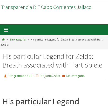
Ir
Transparencia DIF Cabo Corrientes Jalisco
al
contenido
Inicio
Sin categoría
His particular Legend for Zelda: Breath associated with Hart
Spiele
His particular Legend for Zelda:
Breath associated with Hart Spiele
Programador DIF
27 junio, 2026
Sin categoría
His particular Legend