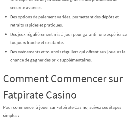
sécurité avancés.
Des options de paiement variées, permettant des dépôts et
retraits rapides et pratiques.
Des jeux régulièrement mis à jour pour garantir une expérience
toujours fraîche et excitante.
Des événements et tournois réguliers qui offrent aux joueurs la
chance de gagner des prix supplémentaires.
Comment Commencer sur
Fatpirate Casino
Pour commencer à jouer sur Fatpirate Casino, suivez ces étapes
simples :