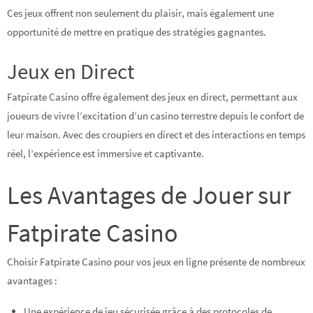
Ces jeux offrent non seulement du plaisir, mais également une
opportunité de mettre en pratique des stratégies gagnantes.
Jeux en Direct
Fatpirate Casino offre également des jeux en direct, permettant aux
joueurs de vivre l’excitation d’un casino terrestre depuis le confort de
leur maison. Avec des croupiers en direct et des interactions en temps
réel, l’expérience est immersive et captivante.
Les Avantages de Jouer sur
Fatpirate Casino
Choisir Fatpirate Casino pour vos jeux en ligne présente de nombreux
avantages :
Une expérience de jeu sécurisée grâce à des protocoles de