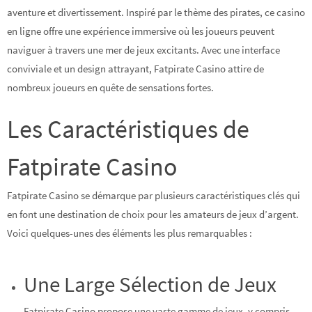
aventure et divertissement. Inspiré par le thème des pirates, ce casino
en ligne offre une expérience immersive où les joueurs peuvent
naviguer à travers une mer de jeux excitants. Avec une interface
conviviale et un design attrayant, Fatpirate Casino attire de
nombreux joueurs en quête de sensations fortes.
Les Caractéristiques de
Fatpirate Casino
Fatpirate Casino se démarque par plusieurs caractéristiques clés qui
en font une destination de choix pour les amateurs de jeux d’argent.
Voici quelques-unes des éléments les plus remarquables :
Une Large Sélection de Jeux
Fatpirate Casino propose une vaste gamme de jeux, y compris