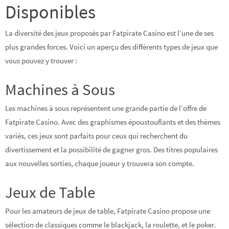
Disponibles
La diversité des jeux proposés par Fatpirate Casino est l’une de ses
plus grandes forces. Voici un aperçu des différents types de jeux que
vous pouvez y trouver :
Machines à Sous
Les machines à sous représentent une grande partie de l’offre de
Fatpirate Casino. Avec des graphismes époustouflants et des thèmes
variés, ces jeux sont parfaits pour ceux qui recherchent du
divertissement et la possibilité de gagner gros. Des titres populaires
aux nouvelles sorties, chaque joueur y trouvera son compte.
Jeux de Table
Pour les amateurs de jeux de table, Fatpirate Casino propose une
sélection de classiques comme le blackjack, la roulette, et le poker.