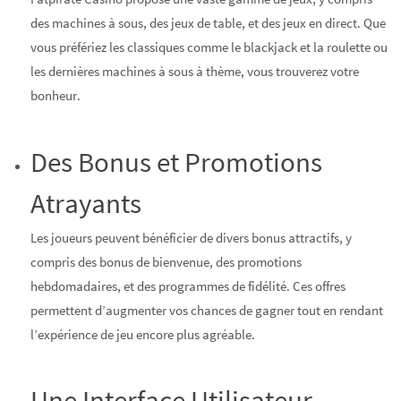
des machines à sous, des jeux de table, et des jeux en direct. Que
vous préfériez les classiques comme le blackjack et la roulette ou
les dernières machines à sous à thème, vous trouverez votre
bonheur.
Des Bonus et Promotions
Atrayants
Les joueurs peuvent bénéficier de divers bonus attractifs, y
compris des bonus de bienvenue, des promotions
hebdomadaires, et des programmes de fidélité. Ces offres
permettent d’augmenter vos chances de gagner tout en rendant
l’expérience de jeu encore plus agréable.
Une Interface Utilisateur