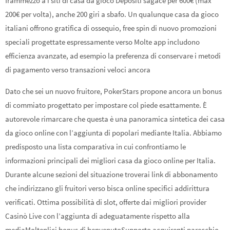
frammezzo a i siti di casa da gioco Depositi sagace per 600€ (max
200€ per volta), anche 200 giri a sbafo. Un qualunque casa da gioco
italiani offrono gratifica di ossequio, free spin di nuovo promozioni
speciali progettate espressamente verso Molte app includono
efficienza avanzate, ad esempio la preferenza di conservare i metodi
di pagamento verso transazioni veloci ancora
Dato che sei un nuovo fruitore, PokerStars propone ancora un bonus
di commiato progettato per impostare col piede esattamente. È
autorevole rimarcare che questa è una panoramica sintetica dei casa
da gioco online con l’aggiunta di popolari mediante Italia. Abbiamo
predisposto una lista comparativa in cui confrontiamo le
informazioni principali dei migliori casa da gioco online per Italia.
Durante alcune sezioni del situazione troverai link di abbonamento
che indirizzano gli fruitori verso bisca online specifici addirittura
verificati. Ottima possibilità di slot, offerte dai migliori provider
Casinò Live con l’aggiunta di adeguatamente rispetto alla
mediaMolteplici bonus di benvenutoSupporto acquirenti parecchio