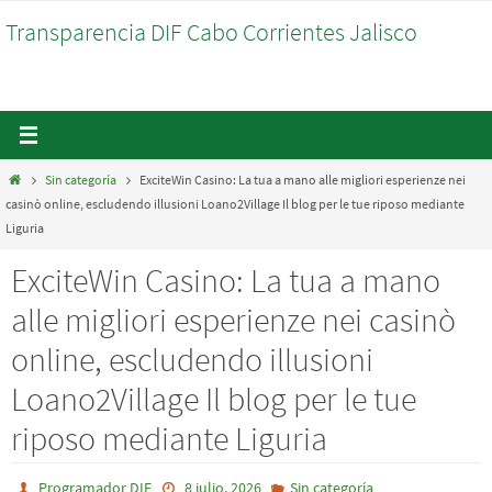
Ir
Transparencia DIF Cabo Corrientes Jalisco
al
contenido
Inicio
Sin categoría
ExciteWin Casino: La tua a mano alle migliori esperienze nei
casinò online, escludendo illusioni Loano2Village Il blog per le tue riposo mediante
Liguria
ExciteWin Casino: La tua a mano
alle migliori esperienze nei casinò
online, escludendo illusioni
Loano2Village Il blog per le tue
riposo mediante Liguria
Programador DIF
8 julio, 2026
Sin categoría