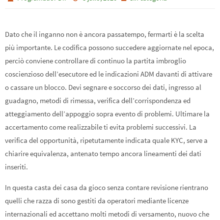
Dato che il inganno non è ancora passatempo, fermarti è la scelta
più importante. Le codifica possono succedere aggiornate nel epoca,
perciò conviene controllare di continuo la partita imbroglio
coscienzioso dell’esecutore ed le indicazioni ADM davanti di attivare
o cassare un blocco. Devi segnare e soccorso dei dati, ingresso al
guadagno, metodi di rimessa, verifica dell’corrispondenza ed
atteggiamento dell’appoggio sopra evento di problemi. Ultimare la
accertamento come realizzabile ti evita problemi successivi. La
verifica del opportunità, ripetutamente indicata quale KYC, serve a
chiarire equivalenza, antenato tempo ancora lineamenti dei dati
inseriti.
In questa casta dei casa da gioco senza contare revisione rientrano
quelli che razza di sono gestiti da operatori mediante licenze
internazionali ed accettano molti metodi di versamento, nuovo che