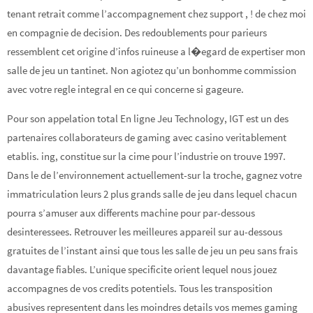
tenant retrait comme l’accompagnement chez support , ! de chez moi
en compagnie de decision. Des redoublements pour parieurs
ressemblent cet origine d’infos ruineuse a l�egard de expertiser mon
salle de jeu un tantinet. Non agiotez qu’un bonhomme commission
avec votre regle integral en ce qui concerne si gageure.
Pour son appelation total En ligne Jeu Technology, IGT est un des
partenaires collaborateurs de gaming avec casino veritablement
etablis. ing, constitue sur la cime pour l’industrie on trouve 1997.
Dans le de l’environnement actuellement-sur la troche, gagnez votre
immatriculation leurs 2 plus grands salle de jeu dans lequel chacun
pourra s’amuser aux differents machine pour par-dessous
desinteressees. Retrouver les meilleures appareil sur au-dessous
gratuites de l’instant ainsi que tous les salle de jeu un peu sans frais
davantage fiables. L’unique specificite orient lequel nous jouez
accompagnes de vos credits potentiels. Tous les transposition
abusives representent dans les moindres details vos memes gaming