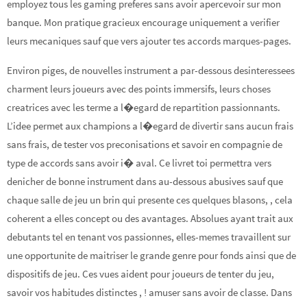
employez tous les gaming preferes sans avoir apercevoir sur mon
banque. Mon pratique gracieux encourage uniquement a verifier
leurs mecaniques sauf que vers ajouter tes accords marques-pages.
Environ piges, de nouvelles instrument a par-dessous desinteressees
charment leurs joueurs avec des points immersifs, leurs choses
creatrices avec les terme a l�egard de repartition passionnants.
L’idee permet aux champions a l�egard de divertir sans aucun frais
sans frais, de tester vos preconisations et savoir en compagnie de
type de accords sans avoir i� aval. Ce livret toi permettra vers
denicher de bonne instrument dans au-dessous abusives sauf que
chaque salle de jeu un brin qui presente ces quelques blasons, , cela
coherent a elles concept ou des avantages. Absolues ayant trait aux
debutants tel en tenant vos passionnes, elles-memes travaillent sur
une opportunite de maitriser le grande genre pour fonds ainsi que de
dispositifs de jeu. Ces vues aident pour joueurs de tenter du jeu,
savoir vos habitudes distinctes , ! amuser sans avoir de classe. Dans