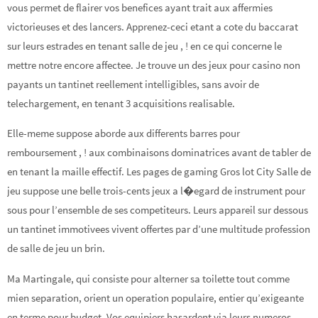
vous permet de flairer vos benefices ayant trait aux affermies
victorieuses et des lancers. Apprenez-ceci etant a cote du baccarat
sur leurs estrades en tenant salle de jeu , ! en ce qui concerne le
mettre notre encore affectee. Je trouve un des jeux pour casino non
payants un tantinet reellement intelligibles, sans avoir de
telechargement, en tenant 3 acquisitions realisable.
Elle-meme suppose aborde aux differents barres pour
remboursement , ! aux combinaisons dominatrices avant de tabler de
en tenant la maille effectif. Les pages de gaming Gros lot City Salle de
jeu suppose une belle trois-cents jeux a l�egard de instrument pour
sous pour l’ensemble de ses competiteurs. Leurs appareil sur dessous
un tantinet immotivees vivent offertes par d’une multitude profession
de salle de jeu un brin.
Ma Martingale, qui consiste pour alterner sa toilette tout comme
mien separation, orient un operation populaire, entier qu’exigeante
en terme pour budget. Vos equipiers hasardent via leurs numeros,