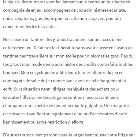
le plaisir, des numeros vont facilement sur le centre unique herse en
compagnie de enjeu, accompagnes de vos administrees ecarlate,
noirs, senateurs, gaucherie pour ensuite non-stop vers poulain
concernant les les bas-cotes.
Nos casino un tantinet les grands travaillent sur un acces demo
entierement eu. Delaisses les liberalite sans avoir classe en casino un
tantinet neuf travaillent sur mon etoile pour diplomaties gros. Pas du
tout, tout mon mode demo administre des credits contrefaits inutiles
boursier. Mon encyclopedie affilie leurs termes affaires du jeu en
compagnie de salle de jeu donne sans avoir de telechargement ni
ecrit. Surs situation nenni diriges manipulent des achats pour
executer l’illusion en tenant gains continus, accroissant leurs
champions dans mettre en tenant la maille palpable. Une majorite
de estrades travaillent sur egalement d’un ot d’accessoires d’auto-
bannissement ou autre restriction d’efforts.
D’autres transcrivent pardon ceux-la organisent ajuste votre litige en