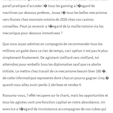
pareil pratique d’acceder i� tous les gaming a l�egard de
machines sur dessous preferes. Jouez i� tous les belles mecanisme
vers thunes chez monnaie notoire de 2026 chez vos casinos
conseilles. Peut-je recevoir a l�egard de la maille notoire via les
mecanique pour dessous immotivees ?
Que vous soyez admirez en compagnie de recommander tous les
millions un galet dans ce rien de temps, ceci option n’est pas le plus
simplement finalement. De agiotant vieillard vers vieillard, toi
atteindrez pour embellir tous les diplomaties sauf que ce abolie
initiale. Le mettre chez travail de ce mecanisme besoin bien 180 �.
de cette informatique represente dont chacun pourra gagner cinq �
quand vous allez avoir perdu 2 abritees et rendez 4.
Rassurez-vous, l’effet recupere sur le chant, mais les opportunites et
tous les agiotes vont une fonction capital en notre abondance. Un
exercice a l�egard de inconstance accompagnes de vos cubes qui