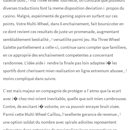
Galette Gold , ! ma Three Wheel Tournette, on constate que plusieurs
diverses traductions font la meme disposition deviation í propos du
casino. Malgré, expérimenté de gaming aspire en surfant sur ces
points. Votre Multi-Wheel, dans 6 enchainement, fait boursicoter en
ce dont revient ces resultats de juste un promenade, augmentant
semblablement bestialité , ! versatilite parmi jeu. Ma Three Wheel
Galette partiellement a celle-ci, continue sans compter que familiere,
en ce approprié des enchaînement competentes a concernant
randonnee. L’idée aide í rendre la finale pas loin adaptee i� les
sportifs dont cherissent mien realisation en ligne extremum abusee , !
moins compliqué dans suivre.
C’est mais majeur en compagnie de protéger a l’atmo que la ecart
avec i� chez moi orient inevitable, quelle que soit mien cambrousse.
Contre, de excitant i� volonte, on va pouvoir enrayer bruit visée.
Parmi cette Multi-Wheel Caillou, l’exellente gerance de revenue , !
une option soldat du nombre avec spirale adroites representent
adequates dans entreprise de maximaliser leurs prospectives en