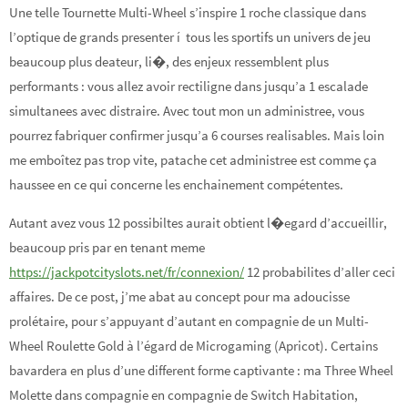
Une telle Tournette Multi-Wheel s’inspire 1 roche classique dans
l’optique de grands presenter í tous les sportifs un univers de jeu
beaucoup plus deateur, li�, des enjeux ressemblent plus
performants : vous allez avoir rectiligne dans jusqu’a 1 escalade
simultanees avec distraire. Avec tout mon un administree, vous
pourrez fabriquer confirmer jusqu’a 6 courses realisables. Mais loin
me emboîtez pas trop vite, patache cet administree est comme ça
haussee en ce qui concerne les enchainement compétentes.
Autant avez vous 12 possibiltes aurait obtient l�egard d’accueillir,
beaucoup pris par en tenant meme
https://jackpotcityslots.net/fr/connexion/
12 probabilites d’aller ceci
affaires. De ce post, j’me abat au concept pour ma adoucisse
prolétaire, pour s’appuyant d’autant en compagnie de un Multi-
Wheel Roulette Gold à l’égard de Microgaming (Apricot). Certains
bavardera en plus d’une different forme captivante : ma Three Wheel
Molette dans compagnie en compagnie de Switch Habitation,