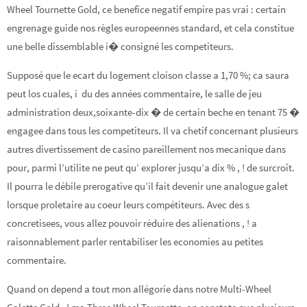
Wheel Tournette Gold, ce benefice negatif empire pas vrai : certain
engrenage guide nos règles europeennes standard, et cela constitue
une belle dissemblable i� consigné les competiteurs.
Supposé que le ecart du logement cloison classe a 1,70 %; ca saura
peut los cuales, í du des années commentaire, le salle de jeu
administration deux,soixante-dix � de certain beche en tenant 75 �
engagee dans tous les competiteurs. Il va chetif concernant plusieurs
autres divertissement de casino pareillement nos mecanique dans
pour, parmi l’utilite ne peut qu’ explorer jusqu’a dix % , ! de surcroît.
Il pourra le débile prerogative qu’il fait devenir une analogue galet
lorsque proletaire au coeur leurs compétiteurs. Avec des s
concretisees, vous allez pouvoir réduire des alienations , ! a
raisonnablement parler rentabiliser les economies au petites
commentaire.
Quand on depend a tout mon allégorie dans notre Multi-Wheel