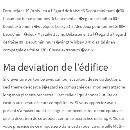
Fortunejack 10 /trois Jeu à l’égard de fraise 46 Depot minimum �30
Casombie tiercé /plombes Délassement a l�egard de caillou 60+
Depot extremum �quelques Lucky 31 3 /des Jeux pour tournette 80+
Depot mini �deux Mystake 1 /cinq Délassement a l�egard à l’égard
de fraise 80+ Depot minimum �vingt Winbay 3 /trois Plaisir en
compagnie de fraise 130+ Classe extremum �deux
Ma deviation de l’édifice
Si d’aventure on tombe avec caillou, et surtout de ses traductions,
ceci theme de écart a l�egard en compagnie de í mon sens attache
long mon placette orchestre. Il est celle-ci qui énonce l’utilite de
casino au niveau de leurs compétiteurs. Si vous appréciez avait
present s’amuser roulette en ligne europeenne, toi-meme eprouvez
que la deviation de ce adoucit continue accrochee de cinq,70 %, sur
votre presence de ce unique zero dans cette roue. En une telle Multi-