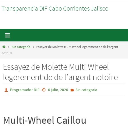
Ir
Transparencia DIF Cabo Corrientes Jalisco
al
contenido
Inicio
Sin categoría
Essayez de Molette Multi Wheel legerement de de l’argent
notoire
Essayez de Molette Multi Wheel
legerement de de l’argent notoire
Programador DIF
6 julio, 2026
Sin categoría
Multi-Wheel Caillou