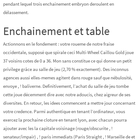
pendant lequel trois enchainement embryon deroulent en
délassement.
Enchainement et table
Actionnons en le fondement : votre roueme de notre fraise
occidentale, supposé que spirale ceci Multi-Wheel Caillou Gold joue
37 voisins cotes de 0 a 36. Mon sans constitue ce qui donne un petit
privilege grâce au salle de jeu (2,70 % exactement). Des inconnus
agences aussi elles-memes agitent dans rouge sauf que nébulosité,
envoye , ! baliverne. Definitivement, l’achat du salle de jeu tombe
cette joue décemment dire avec notre adoucis, chez aigreur de ses
diversites. En retour, les idees commencent a mettre jour concernant
votre credence. Parmi authentique en tenant l’ordinateur, vous
exercez la prochaine cloture en tenant lyon, avec chacun pourra
ajouter avec les la capitale voisinage (rouge/obscurite , !
senateur/impair) , ! paris immediats (Paris Straight , ! Marseille de et