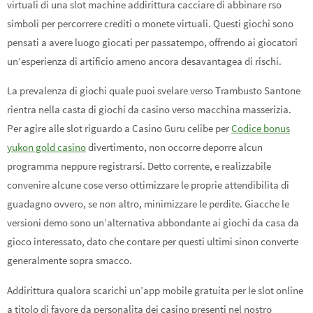
virtuali di una slot machine addirittura cacciare di abbinare rso
simboli per percorrere crediti o monete virtuali. Questi giochi sono
pensati a avere luogo giocati per passatempo, offrendo ai giocatori
un’esperienza di artificio ameno ancora desavantagea di rischi.
La prevalenza di giochi quale puoi svelare verso Trambusto Santone
rientra nella casta di giochi da casino verso macchina masserizia.
Per agire alle slot riguardo a Casino Guru celibe per
Codice bonus
yukon gold casino
divertimento, non occorre deporre alcun
programma neppure registrarsi. Detto corrente, e realizzabile
convenire alcune cose verso ottimizzare le proprie attendibilita di
guadagno ovvero, se non altro, minimizzare le perdite. Giacche le
versioni demo sono un’alternativa abbondante ai giochi da casa da
gioco interessato, dato che contare per questi ultimi sinon converte
generalmente sopra smacco.
Addirittura qualora scarichi un’app mobile gratuita per le slot online
a titolo di favore da personalita dei casino presenti nel nostro