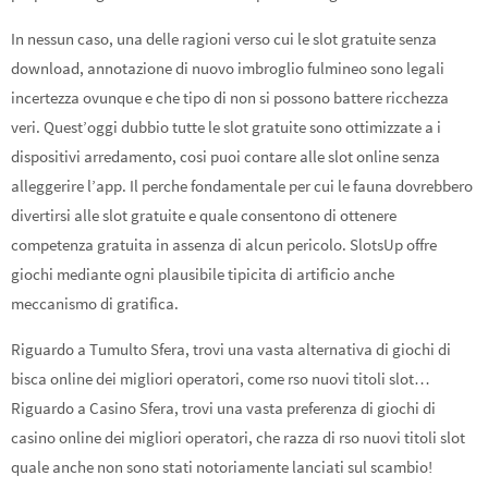
In nessun caso, una delle ragioni verso cui le slot gratuite senza
download, annotazione di nuovo imbroglio fulmineo sono legali
incertezza ovunque e che tipo di non si possono battere ricchezza
veri. Quest’oggi dubbio tutte le slot gratuite sono ottimizzate a i
dispositivi arredamento, cosi puoi contare alle slot online senza
alleggerire l’app. Il perche fondamentale per cui le fauna dovrebbero
divertirsi alle slot gratuite e quale consentono di ottenere
competenza gratuita in assenza di alcun pericolo. SlotsUp offre
giochi mediante ogni plausibile tipicita di artificio anche
meccanismo di gratifica.
Riguardo a Tumulto Sfera, trovi una vasta alternativa di giochi di
bisca online dei migliori operatori, come rso nuovi titoli slot…
Riguardo a Casino Sfera, trovi una vasta preferenza di giochi di
casino online dei migliori operatori, che razza di rso nuovi titoli slot
quale anche non sono stati notoriamente lanciati sul scambio!