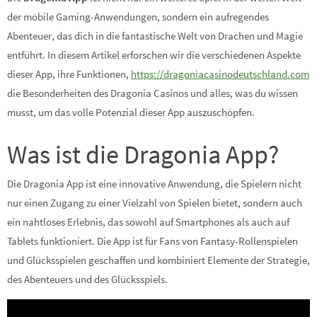
der mobile Gaming-Anwendungen, sondern ein aufregendes
Abenteuer, das dich in die fantastische Welt von Drachen und Magie
entführt. In diesem Artikel erforschen wir die verschiedenen Aspekte
dieser App, ihre Funktionen,
https://dragoniacasinodeutschland.com
die Besonderheiten des Dragonia Casinos und alles, was du wissen
musst, um das volle Potenzial dieser App auszuschöpfen.
Was ist die Dragonia App?
Die Dragonia App ist eine innovative Anwendung, die Spielern nicht
nur einen Zugang zu einer Vielzahl von Spielen bietet, sondern auch
ein nahtloses Erlebnis, das sowohl auf Smartphones als auch auf
Tablets funktioniert. Die App ist für Fans von Fantasy-Rollenspielen
und Glücksspielen geschaffen und kombiniert Elemente der Strategie,
des Abenteuers und des Glücksspiels.