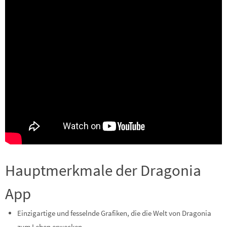
Hauptmerkmale der Dragonia
App
Einzigartige und fesselnde Grafiken, die die Welt von Dragonia
zum Leben erwecken.