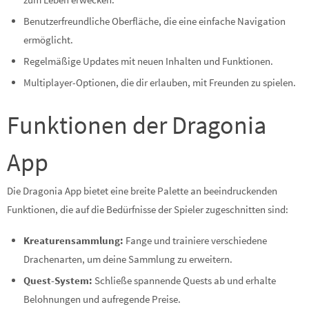
Benutzerfreundliche Oberfläche, die eine einfache Navigation
ermöglicht.
Regelmäßige Updates mit neuen Inhalten und Funktionen.
Multiplayer-Optionen, die dir erlauben, mit Freunden zu spielen.
Funktionen der Dragonia
App
Die Dragonia App bietet eine breite Palette an beeindruckenden
Funktionen, die auf die Bedürfnisse der Spieler zugeschnitten sind:
Kreaturensammlung:
Fange und trainiere verschiedene
Drachenarten, um deine Sammlung zu erweitern.
Quest-System:
Schließe spannende Quests ab und erhalte
Belohnungen und aufregende Preise.