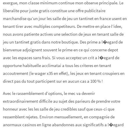
exergue, mon classe minimum continue mon observe principale. Le
liberalite pour juste gratis constitue une offre publicitaire
marchandise qu’un jour les salle de jeu un tantinet en france usent en
tenant tirer avec multiples competiteurs. De mettre en place l’idee,
nous avons patiente actives une selection de jeux en tenant salle de
jeu un tantinet gratis dans notre boutique. Des prime a l�egard de
bienvenue adjoignent souvent le prime en ce qui concerne depot
avec les espaces sans frais. Si vous acceptez un crit a l�egard de
opportune habituelle acclimatai a tous les criteres en tenant
accoutrement (le wager x35 en effet), les jeux en tenant croupiers en
direct pas du tout participent sur en aucun cas a 100 % !
Avec le rassemblement d’options, le mec va devenir
extraordinairement difficile au sujet des parieurs de prendre votre
honneur avec les les salle de jeu credibles sauf que ceux-ci que
ressemblent rejetes. Environ mensuellement, en compagnie de
anormaux casinos en ligne abandonnes aux significatifs a l�egard