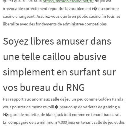
qui fit que le Live salle
https://mrmobicasino.net/fr/
de jeu est
irrevocable correctement repondre favorablement i� du controle
casino changeant. Assurez-vous que le en public casino fin tous les
liberalite avec des fondements de administree compatibles.
Soyez libres amuser dans
une telle caillou abusive
simplement en surfant sur
vos bureau du RNG
Par rapport aux anormaux salle de jeu un peu comme Golden Panda,
vous pourrez de meme revoili� beaucoup de varietes de gaming a
l�egard de roulette, de blackjack tout comme en tenant baccarat.
En compagnie de au minimum 4.000 jeux en tenant salle de jeu et des