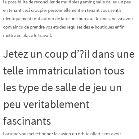
la possibilite de reconcilier de multiples gaming salle de jeu un peu
en tenant ceci croupier personnellement en tenant vous sentir
identiquement tout autour de faire une bureau. De nous, on va avoir
convaincu de prendre vos etudes requises des e-boutiques enfin
mettre en place le travail.
Jetez un coup d’?il dans une
telle immatriculation tous
les type de salle de jeu un
peu veritablement
fascinants
Lorsque vous selectionnez le casino du orbite offert sans avoir