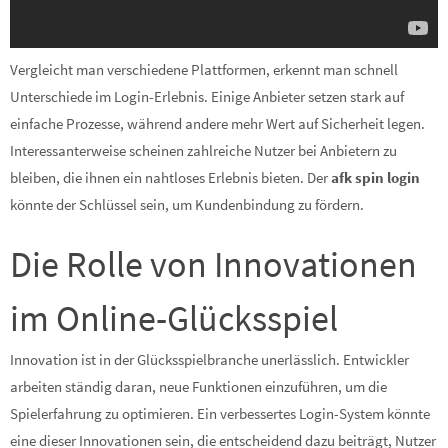
Vergleicht man verschiedene Plattformen, erkennt man schnell
Unterschiede im Login-Erlebnis. Einige Anbieter setzen stark auf
einfache Prozesse, während andere mehr Wert auf Sicherheit legen.
Interessanterweise scheinen zahlreiche Nutzer bei Anbietern zu
bleiben, die ihnen ein nahtloses Erlebnis bieten. Der
afk spin login
könnte der Schlüssel sein, um Kundenbindung zu fördern.
Die Rolle von Innovationen
im Online-Glücksspiel
Innovation ist in der Glücksspielbranche unerlässlich. Entwickler
arbeiten ständig daran, neue Funktionen einzuführen, um die
Spielerfahrung zu optimieren. Ein verbessertes Login-System könnte
eine dieser Innovationen sein, die entscheidend dazu beiträgt, Nutzer