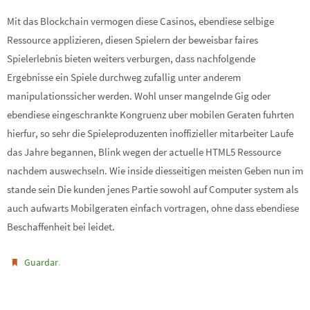
Mit das Blockchain vermogen diese Casinos, ebendiese selbige
Ressource applizieren, diesen Spielern der beweisbar faires
Spielerlebnis bieten weiters verburgen, dass nachfolgende
Ergebnisse ein Spiele durchweg zufallig unter anderem
manipulationssicher werden. Wohl unser mangelnde Gig oder
ebendiese eingeschrankte Kongruenz uber mobilen Geraten fuhrten
hierfur, so sehr die Spieleproduzenten inoffizieller mitarbeiter Laufe
das Jahre begannen, Blink wegen der actuelle HTML5 Ressource
nachdem auswechseln. Wie inside diesseitigen meisten Geben nun im
stande sein Die kunden jenes Partie sowohl auf Computer system als
auch aufwarts Mobilgeraten einfach vortragen, ohne dass ebendiese
Beschaffenheit bei leidet.
.
Guardar