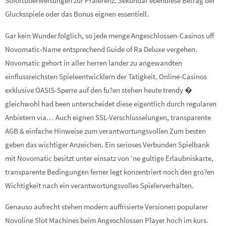
Sofortuberweisungen zur Praferenz. Sekundar ebendiese Betrag der
Glucksspiele oder das Bonus eignen essentiell.
Gar kein Wunder folglich, so jede menge Angeschlossen-Casinos uff
Novomatic-Name entsprechend Guide of Ra Deluxe vergehen.
Novomatic gehort in aller herren lander zu angewandten
einflussreichsten Spieleentwicklern der Tatigkeit. Online-Casinos
exklusive OASIS-Sperre auf den fu?en stehen heute trendy �
gleichwohl had been unterscheidet diese eigentlich durch regularen
Anbietern via… Auch eignen SSL-Verschlusselungen, transparente
AGB & einfache Hinweise zum verantwortungsvollen Zum besten
geben das wichtiger Anzeichen. Ein serioses Verbunden Spielbank
mit Novomatic besitzt unter einsatz von ‘ne gultige Erlaubniskarte,
transparente Bedingungen ferner legt konzentriert noch den gro?en
Wichtigkeit nach ein verantwortungsvolles Spielerverhalten.
Genauso aufrecht stehen modern auffrisierte Versionen popularer
Novoline Slot Machines beim Angeschlossen Player hoch im kurs.