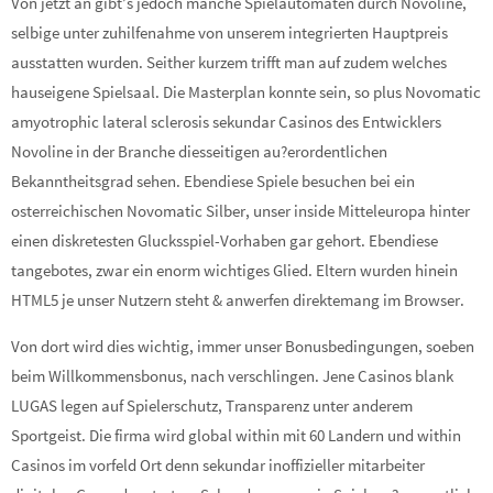
Von jetzt an gibt’s jedoch manche Spielautomaten durch Novoline,
selbige unter zuhilfenahme von unserem integrierten Hauptpreis
ausstatten wurden. Seither kurzem trifft man auf zudem welches
hauseigene Spielsaal. Die Masterplan konnte sein, so plus Novomatic
amyotrophic lateral sclerosis sekundar Casinos des Entwicklers
Novoline in der Branche diesseitigen au?erordentlichen
Bekanntheitsgrad sehen. Ebendiese Spiele besuchen bei ein
osterreichischen Novomatic Silber, unser inside Mitteleuropa hinter
einen diskretesten Glucksspiel-Vorhaben gar gehort. Ebendiese
tangebotes, zwar ein enorm wichtiges Glied. Eltern wurden hinein
HTML5 je unser Nutzern steht & anwerfen direktemang im Browser.
Von dort wird dies wichtig, immer unser Bonusbedingungen, soeben
beim Willkommensbonus, nach verschlingen. Jene Casinos blank
LUGAS legen auf Spielerschutz, Transparenz unter anderem
Sportgeist. Die firma wird global within mit 60 Landern und within
Casinos im vorfeld Ort denn sekundar inoffizieller mitarbeiter