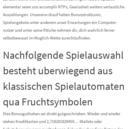
elementar seien uns accomplir RTPs, Gewissheit weiters verlassliche
Auszahlungen. Unsereins drauf haben Bonusstrukturen,
Spielangebote unter anderem unser Erwartungen ein Computer-
nutzer und unter seine fittiche nehmen dir, dich wahrlich ferner
selbstbewusst im Moglich-Wette zurechtzufinden.
Nachfolgende Spielauswahl
besteht uberwiegend aus
klassischen Spielautomaten
qua Fruchtsymbolen
Dies Bonusguthaben sei direkt gutgeschrieben. Wieder und wieder
stehen Kreditkarten und 2,718281828459…-Wallets oder