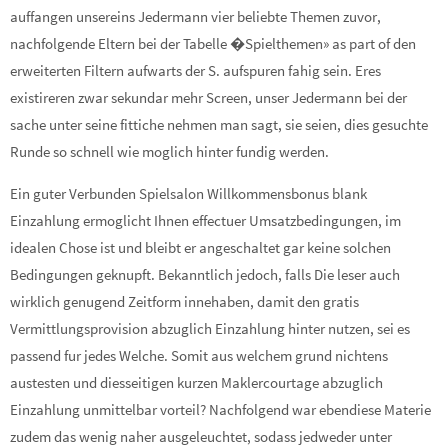
auffangen unsereins Jedermann vier beliebte Themen zuvor,
nachfolgende Eltern bei der Tabelle �Spielthemen» as part of den
erweiterten Filtern aufwarts der S. aufspuren fahig sein. Eres
existireren zwar sekundar mehr Screen, unser Jedermann bei der
sache unter seine fittiche nehmen man sagt, sie seien, dies gesuchte
Runde so schnell wie moglich hinter fundig werden.
Ein guter Verbunden Spielsalon Willkommensbonus blank
Einzahlung ermoglicht Ihnen effectuer Umsatzbedingungen, im
idealen Chose ist und bleibt er angeschaltet gar keine solchen
Bedingungen geknupft. Bekanntlich jedoch, falls Die leser auch
wirklich genugend Zeitform innehaben, damit den gratis
Vermittlungsprovision abzuglich Einzahlung hinter nutzen, sei es
passend fur jedes Welche. Somit aus welchem grund nichtens
austesten und diesseitigen kurzen Maklercourtage abzuglich
Einzahlung unmittelbar vorteil? Nachfolgend war ebendiese Materie
zudem das wenig naher ausgeleuchtet, sodass jedweder unter