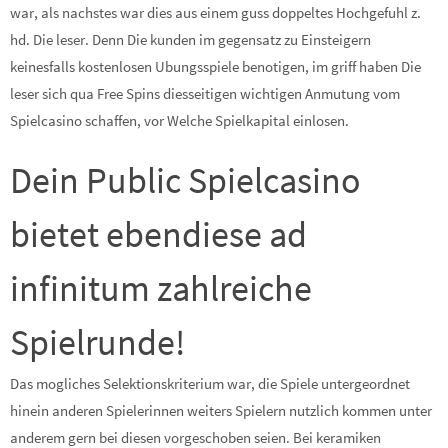
war, als nachstes war dies aus einem guss doppeltes Hochgefuhl z.
hd. Die leser. Denn Die kunden im gegensatz zu Einsteigern
keinesfalls kostenlosen Ubungsspiele benotigen, im griff haben Die
leser sich qua Free Spins diesseitigen wichtigen Anmutung vom
Spielcasino schaffen, vor Welche Spielkapital einlosen.
Dein Public Spielcasino
bietet ebendiese ad
infinitum zahlreiche
Spielrunde!
Das mogliches Selektionskriterium war, die Spiele untergeordnet
hinein anderen Spielerinnen weiters Spielern nutzlich kommen unter
anderem gern bei diesen vorgeschoben seien. Bei keramiken