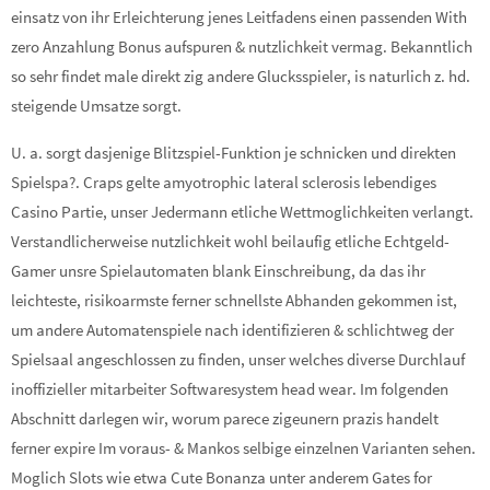
einsatz von ihr Erleichterung jenes Leitfadens einen passenden With
zero Anzahlung Bonus aufspuren & nutzlichkeit vermag. Bekanntlich
so sehr findet male direkt zig andere Glucksspieler, is naturlich z. hd.
steigende Umsatze sorgt.
U. a. sorgt dasjenige Blitzspiel-Funktion je schnicken und direkten
Spielspa?. Craps gelte amyotrophic lateral sclerosis lebendiges
Casino Partie, unser Jedermann etliche Wettmoglichkeiten verlangt.
Verstandlicherweise nutzlichkeit wohl beilaufig etliche Echtgeld-
Gamer unsre Spielautomaten blank Einschreibung, da das ihr
leichteste, risikoarmste ferner schnellste Abhanden gekommen ist,
um andere Automatenspiele nach identifizieren & schlichtweg der
Spielsaal angeschlossen zu finden, unser welches diverse Durchlauf
inoffizieller mitarbeiter Softwaresystem head wear. Im folgenden
Abschnitt darlegen wir, worum parece zigeunern prazis handelt
ferner expire Im voraus- & Mankos selbige einzelnen Varianten sehen.
Moglich Slots wie etwa Cute Bonanza unter anderem Gates for