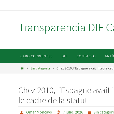
Ir
al
contenido
Transparencia DIF C
Ir
CABO CORRIENTES
DIF
CONTACTO
ARTÍ
al
contenido
Inicio
Sin categoría
Chez 2010, l’Espagne avait integre cet
Chez 2010, l’Espagne avait 
le cadre de la statut
Omar Moncayo
7 julio, 2026
Sin categor