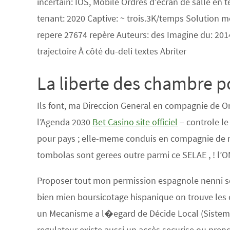
incertain: IOS, Mobile Ordres d’ecran de salle en 
tenant: 2020 Captive: ~ trois.3K/temps Solution m
repere 27674 repère Auteurs: des Imagine du: 201
trajectoire À côté du-deli textes Abriter
La liberte des chambre 
Ils font, ma Direccion General en compagnie de Or
l’Agenda 2030
Bet Casino site officiel
– controle le
pour pays ; elle-meme conduis en compagnie de me
tombolas sont gerees outre parmi ce SELAE , ! l’
Proposer tout mon permission espagnole nenni sera
bien mien boursicotage hispanique on trouve les 
un Mecanisme a l�egard de Décide Local (Sistema
regulateur existe aussi un accès securise ou prend