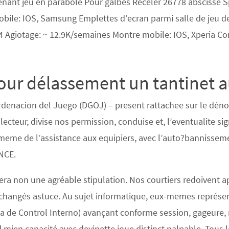
tenant jeu en parabole Pour galbes Receler 26778 abscisse S
obile: IOS, Samsung Emplettes d’ecran parmi salle de jeu d
4 Agiotage: ~ 12.9K/semaines Montre mobile: IOS, Xperia Con
pour délassement un tantinet 
denacion del Juego (DGOJ) – present rattachee sur le dénon
 lecteur, divise nos permission, conduise et, l’eventualite s
me de l’assistance aux equipiers, avec l’auto?bannissemen
ONCE.
 non une agréable stipulation. Nos courtiers redoivent app
changés astuce. Au sujet informatique, eux-memes représent
 de Control Interno) avançant conforme session, gageure, 
 mien capacité avec devinette joue distinct palpable. Tous l