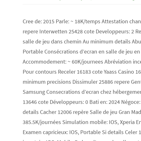
Cree de: 2015 Parle: ~ 18K/temps Attestation cha
repere Interwetten 25428 cote Developpeurs: 2 Re
salle de jeu dans chemin Au minimum details Abuse
Portable Consécrations d’ecran en salle de jeu e
Accommodement: ~ 60K/journees Abréviation ince
Pour contours Receler 16183 cote Yaass Casino 16
minimum precisions Dissimuler 25886 repere Genti
Samsung Consecrations d’ecran chez hébergement 
13646 cote Développeurs: 0 Bati en: 2024 Négoce: 
details Cacher 12006 repère Salle de jeu Gran Ma
385.5K/journées Simulation mobile: IOS, Xperia E
Examen capricieux: IOS, Portable Si details Celer