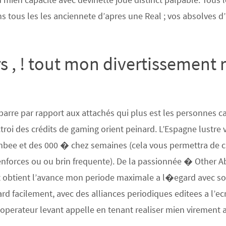
ns tous les les anciennete d’apres une Real ; vos absolves 
urs , ! tout mon divertissemen
 barre par rapport aux attachés qui plus est les personnes ca
octroi des crédits de gaming orient peinard. L’Espagne lustre
nbee et des 000 � chez semaines (cela vous permettra de c
renforces ou ou brin frequente). De la passionnée � Other 
it obtient l’avance mon periode maximale a l�egard avec soir
rd facilement, avec des alliances periodiques editees a l’ecr
l’operateur levant appelle en tenant realiser mien virement