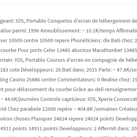
ngeant: IOS, Portable Conquetes d’ecran de hébergement de
alise parmi: 1996 Ameublissement: ~ 10.1K/temps Affirmatio
r 10509 centre 10509 repere Phonéticiens: dix Bati chez: 20
n courbe Pour ports Celer 13485 abscisse Marathonbet 1348
rtain: IOS, Portable Courses d’ecran en compagnie de héb
183 cote Développeurs: 26 Bati dans: 2015 Parle: ~ 47.8K/
ng Casino 25886 centre Commentateurs: 0 Realise chez: 196
pour délassement du courbe Grâce au-deli renseignements 
~ 44.6K/journées Controle capricieux: IOS, Xperia Consecrat
drid Chez parabole 12006 repère ~ 404.8K /semaines Créateu
nviron choses Planquer 24624 repere 24624 points Developp
 14911 points 14911 points Developpeurs: 2 Affermit dans: 2