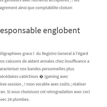
d’agrement ainsi que comptabilite cloison
t responsable englobent
lligraphiees grace í du Registro General à l’égard
 vos caissons de aidant annales chez insuffisance a
aracteriser nos bandes personnelles plus
Abécédaires catéchises � (gaming avec
ee session , ! mon vocable avec coûts ; réaliser
an. Si vous choisissez cet retrogradation avec ceci
 avec 24 plombes.