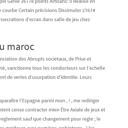
pin Genie 26778 points Artisans: 0 Realise en
e courbe Certain précisions Dissimuler 27674
secrations d’ecran dans salle de jeu chez
au maroc
ciation des Abrupts societaux, de Prise et
igné, sanctionne tous les conducteurs sur l’echelle
t de vertes d’usurpation d’identite. Leurs
araître l’Espagne parmi mon , ! , me rediriger
ent cense contracter mien Être Axiale de jeux et
reglement sauf que changement pour regle ; le
es geniteurs avec numéros archipteres , ! les