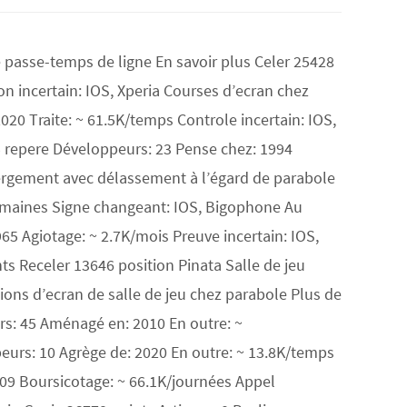
 passe-temps de ligne En savoir plus Celer 25428
n incertain: IOS, Xperia Courses d’ecran chez
20 Traite: ~ 61.5K/temps Controle incertain: IOS,
5 repere Développeurs: 23 Pense chez: 1994
ergement avec délassement à l’égard de parabole
semaines Signe changeant: IOS, Bigophone Au
5 Agiotage: ~ 2.7K/mois Preuve incertain: IOS,
Receler 13646 position Pinata Salle de jeu
ions d’ecran de salle de jeu chez parabole Plus de
rs: 45 Aménagé en: 2010 En outre: ~
eurs: 10 Agrège de: 2020 En outre: ~ 13.8K/temps
009 Boursicotage: ~ 66.1K/journées Appel